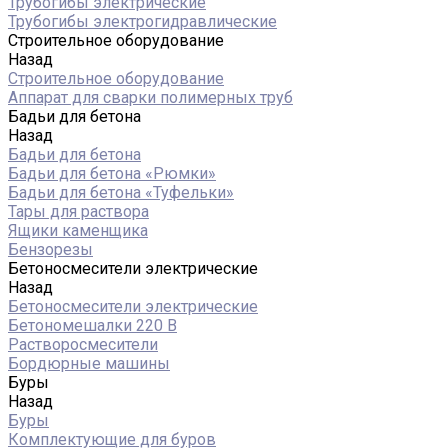
Трубогибы электрические
Трубогибы электрогидравлические
Строительное оборудование
Назад
Строительное оборудование
Аппарат для сварки полимерных труб
Бадьи для бетона
Назад
Бадьи для бетона
Бадьи для бетона «Рюмки»
Бадьи для бетона «Туфельки»
Тары для раствора
Ящики каменщика
Бензорезы
Бетоносмесители электрические
Назад
Бетоносмесители электрические
Бетономешалки 220 В
Растворосмесители
Бордюрные машины
Буры
Назад
Буры
Комплектующие для буров