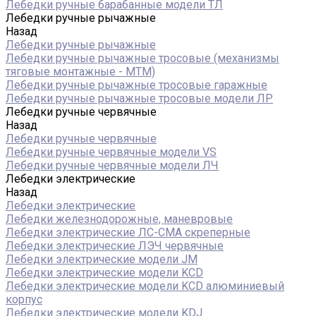
Лебедки ручные барабанные модели ТЛ
Лебедки ручные рычажные
Назад
Лебедки ручные рычажные
Лебедки ручные рычажные тросовые (механизмы
тяговые монтажные - МТМ)
Лебедки ручные рычажные тросовые гаражные
Лебедки ручные рычажные тросовые модели ЛР
Лебедки ручные червячные
Назад
Лебедки ручные червячные
Лебедки ручные червячные модели VS
Лебедки ручные червячные модели ЛЧ
Лебедки электрические
Назад
Лебедки электрические
Лебедки железнодорожные, маневровые
Лебедки электрические ЛС-СМА скреперные
Лебедки электрические ЛЭЧ червячные
Лебедки электрические модели JM
Лебедки электрические модели KCD
Лебедки электрические модели KCD алюминиевый
корпус
Лебедки электрические модели KDJ