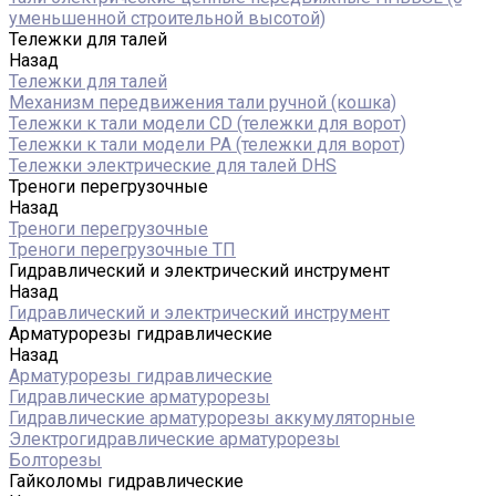
уменьшенной строительной высотой)
Тележки для талей
Назад
Тележки для талей
Механизм передвижения тали ручной (кошка)
Тележки к тали модели CD (тележки для ворот)
Тележки к тали модели РА (тележки для ворот)
Тележки электрические для талей DHS
Треноги перегрузочные
Назад
Треноги перегрузочные
Треноги перегрузочные ТП
Гидравлический и электрический инструмент
Назад
Гидравлический и электрический инструмент
Арматурорезы гидравлические
Назад
Арматурорезы гидравлические
Гидравлические арматурорезы
Гидравлические арматурорезы аккумуляторные
Электрогидравлические арматурорезы
Болторезы
Гайколомы гидравлические