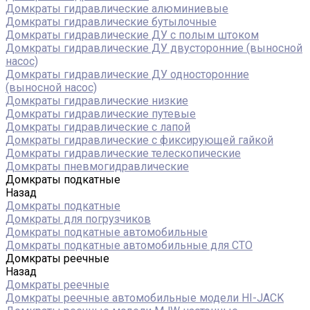
Домкраты гидравлические алюминиевые
Домкраты гидравлические бутылочные
Домкраты гидравлические ДУ c полым штоком
Домкраты гидравлические ДУ двусторонние (выносной
насос)
Домкраты гидравлические ДУ односторонние
(выносной насос)
Домкраты гидравлические низкие
Домкраты гидравлические путевые
Домкраты гидравлические с лапой
Домкраты гидравлические с фиксирующей гайкой
Домкраты гидравлические телескопические
Домкраты пневмогидравлические
Домкраты подкатные
Назад
Домкраты подкатные
Домкраты для погрузчиков
Домкраты подкатные автомобильные
Домкраты подкатные автомобильные для СТО
Домкраты реечные
Назад
Домкраты реечные
Домкраты реечные автомобильные модели HI-JACK