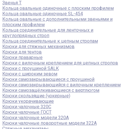
Звенья Т
Кольца овальные одиночные c плоским профилем
Кольца овальные одиночные SL-454
Кольца овальные с дополнительными звеньями и
плоским профилем
Кольца соединительные для ленточных и
круглопрядных строп
Кольца соединительные к цепным стропам
Крюки для стяжных механизмов
Крюки для тентов
Крюки праварные
Крюки с вилочным креплением для цепных стропов
Крюки с проушиной SALK
Крюки с широким зевом
Крюки самозакрывающиеся с проушиной
Крюки самозакрывающийся с вилочным креплением
Крюки самозащёлкивающиеся с вертлюгом
Крюки скользящие (чокерные)
Крюки укорачивающие
Крюки чалочные 320C
Крюки чалочные ГОСТ
Крюки чалочные модели 320А
Крюки чалочные поворотные модели 322А
Стяжные механизмы