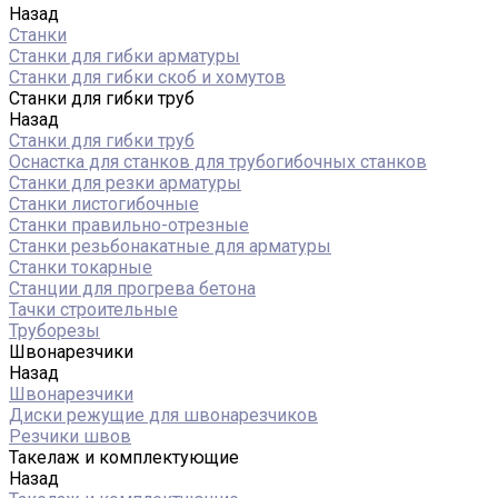
Назад
Станки
Станки для гибки арматуры
Станки для гибки скоб и хомутов
Станки для гибки труб
Назад
Станки для гибки труб
Оснастка для станков для трубогибочных станков
Станки для резки арматуры
Станки листогибочные
Станки правильно-отрезные
Станки резьбонакатные для арматуры
Станки токарные
Станции для прогрева бетона
Тачки строительные
Труборезы
Швонарезчики
Назад
Швонарезчики
Диски режущие для швонарезчиков
Резчики швов
Такелаж и комплектующие
Назад