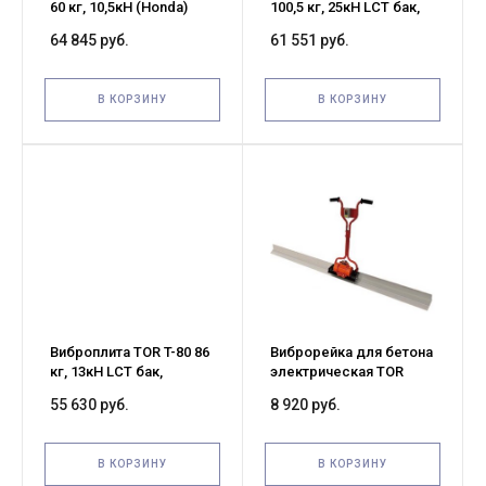
60 кг, 10,5кН (Honda)
100,5 кг, 25кН LCT бак,
коврик, колесный
коврик, колесный
64 845 руб.
61 551 руб.
комплект
комплект
В КОРЗИНУ
В КОРЗИНУ
Виброплита TOR T-80 86
Виброрейка для бетона
кг, 13кН LCT бак,
электрическая TOR
коврик, колесный
XH25D без лезвия
55 630 руб.
8 920 руб.
комплект
В КОРЗИНУ
В КОРЗИНУ