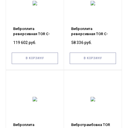
Виброплита
Виброплита
реверсивная TOR C-
реверсивная TOR C-
330(R) (Honda) уценка
160S(R) (Loncin) уценка
119 602 руб.
58 336 руб.
В КОРЗИНУ
В КОРЗИНУ
Виброплита
Вибротрамбовка TOR