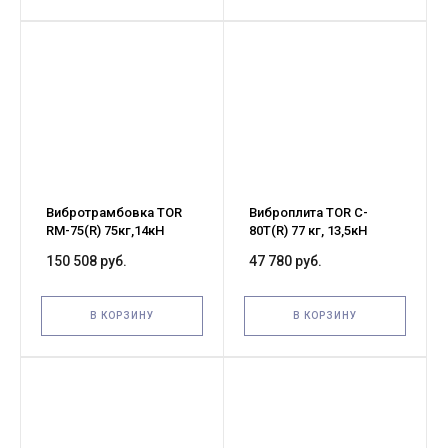
Вибротрамбовка TOR
Виброплита TOR C-
RM-75(R) 75кг,14кН
80T(R) 77 кг, 13,5кН
(Honda)
(Loncin) бак, коврик,
150 508 руб.
47 780 руб.
колесный комплект
В КОРЗИНУ
В КОРЗИНУ