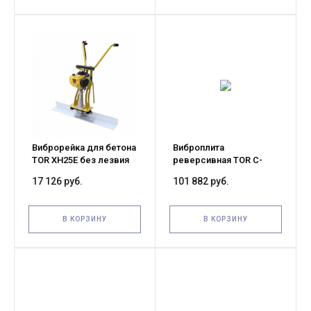
Виброрейка для бетона
Виброплита
TOR XH25E без лезвия
реверсивная TOR C-
330(R) дизельная
17 126 руб.
101 882 руб.
уценка
В КОРЗИНУ
В КОРЗИНУ