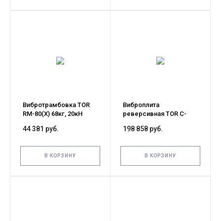
Вибротрамбовка TOR
Виброплита
RM-80(X) 68кг, 20кН
реверсивная TOR C-
(Loncin) чугунный
220(X) 225г, 34кН
44 381 руб.
198 858 руб.
корпус
(Honda)
В КОРЗИНУ
В КОРЗИНУ