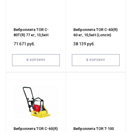
Виброплита TOR C-
Виброплита TOR C-60(R)
80T(R) 77 кг, 13,5кН
60 кг, 10,5кН (Loncin)
(Honda) бак, коврик,
коврик, колесный
71 671 руб.
38 139 руб.
колесный комплект
комплект
В КОРЗИНУ
В КОРЗИНУ
Виброплита TOR C-60(R)
Виброплита TOR T-100