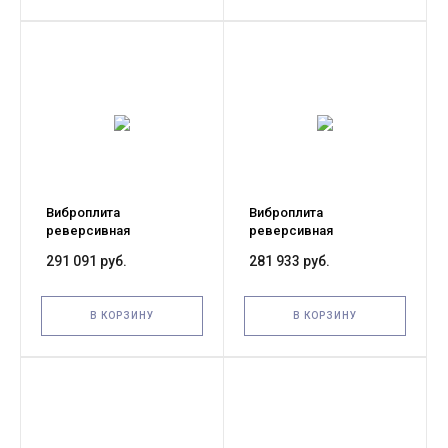
Виброплита
Виброплита
реверсивная
реверсивная
гидравлическая TOR
гидравлическая TOR
291 091 руб.
281 933 руб.
CHR330 316кг, 40кН
CHR330 300кг, 40кН
чугунная плита,
чугунная плита (Loncin)
дизельная
В КОРЗИНУ
В КОРЗИНУ