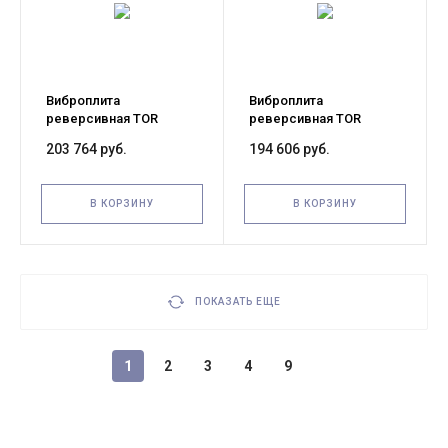
Виброплита
Виброплита
реверсивная TOR
реверсивная TOR
CR330 320 кг, 38кН
CR330 300кг, 38кН
203 764 руб.
194 606 руб.
дизельная
(Loncin)
В КОРЗИНУ
В КОРЗИНУ
ПОКАЗАТЬ ЕЩЕ
1
2
3
4
9