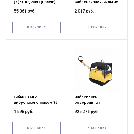
(Z) 90 кг, 20кН (Loncin)
вибронаконечником 35
мм 1,5 м для глубинных
55 061 руб.
2 017 руб.
вибраторов ZТ
В КОРЗИНУ
В КОРЗИНУ
Гибкий вал с
Виброплита
вибронаконечником 35
реверсивная
мм 1,0 м для глубинных
гидравлическая TOR
1 598 руб.
925 276 руб.
вибраторов ZТ
CHR500 570кг, 60кН эл.
старт., чугунная плита
(Loncin)
В КОРЗИНУ
В КОРЗИНУ