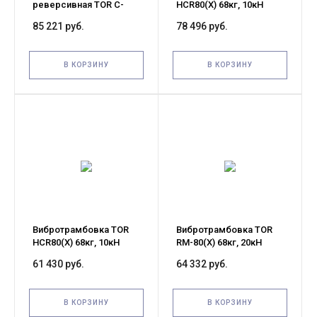
реверсивная TOR C-
HCR80(X) 68кг, 10кН
160B(R) 30кН дизельная
(Honda) алюминиевый
85 221 руб.
78 496 руб.
уценка
корпус
В КОРЗИНУ
В КОРЗИНУ
Вибротрамбовка TOR
Вибротрамбовка TOR
HCR80(X) 68кг, 10кН
RM-80(X) 68кг, 20кН
(Loncin) алюминиевый
(Honda) чугунный
61 430 руб.
64 332 руб.
корпус
корпус
В КОРЗИНУ
В КОРЗИНУ