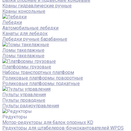
Балки опорные и подвесные концевые
Краны гидравлические ручные
Краны консольные
Лебедки
Автомобильные лебедки
Канаты для лебедок
Лебедки ручные барабанные
Ломы такелажные
Ломы такелажные
Платформы грузовые
Наборы транспортных платформ
Роликовые платформы поворотные
Роликовые платформы подкатные
Пульты управления
Пульты проводные
Пульты радиоуправления
Редукторы
Мотор-редукторы для балок опорных KD
Редукторы для штабелеров-бочкокантователей WPDS