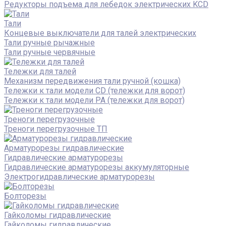
Редукторы подъема для лебедок электрических KCD
Тали
Концевые выключатели для талей электрических
Тали ручные рычажные
Тали ручные червячные
Тележки для талей
Механизм передвижения тали ручной (кошка)
Тележки к тали модели CD (тележки для ворот)
Тележки к тали модели РА (тележки для ворот)
Треноги перегрузочные
Треноги перегрузочные ТП
Арматурорезы гидравлические
Гидравлические арматурорезы
Гидравлические арматурорезы аккумуляторные
Электрогидравлические арматурорезы
Болторезы
Гайколомы гидравлические
Гайколомы гидравлические