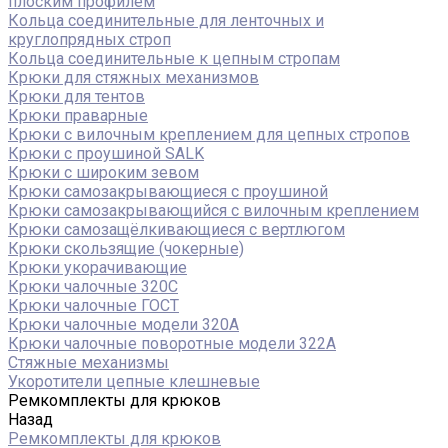
плоским профилем
Кольца соединительные для ленточных и
круглопрядных строп
Кольца соединительные к цепным стропам
Крюки для стяжных механизмов
Крюки для тентов
Крюки праварные
Крюки с вилочным креплением для цепных стропов
Крюки с проушиной SALK
Крюки с широким зевом
Крюки самозакрывающиеся с проушиной
Крюки самозакрывающийся с вилочным креплением
Крюки самозащёлкивающиеся с вертлюгом
Крюки скользящие (чокерные)
Крюки укорачивающие
Крюки чалочные 320C
Крюки чалочные ГОСТ
Крюки чалочные модели 320А
Крюки чалочные поворотные модели 322А
Стяжные механизмы
Укоротители цепные клешневые
Ремкомплекты для крюков
Назад
Ремкомплекты для крюков