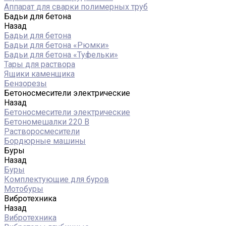
Аппарат для сварки полимерных труб
Бадьи для бетона
Назад
Бадьи для бетона
Бадьи для бетона «Рюмки»
Бадьи для бетона «Туфельки»
Тары для раствора
Ящики каменщика
Бензорезы
Бетоносмесители электрические
Назад
Бетоносмесители электрические
Бетономешалки 220 В
Растворосмесители
Бордюрные машины
Буры
Назад
Буры
Комплектующие для буров
Мотобуры
Вибротехника
Назад
Вибротехника