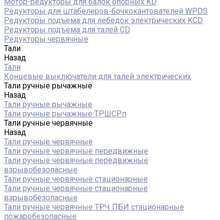
Мотор-редукторы для балок опорных KD
Редукторы для штабелеров-бочкокантователей WPDS
Редукторы подъема для лебедок электрических KCD
Редукторы подъема для талей CD
Редукторы червячные
Тали
Назад
Тали
Концевые выключатели для талей электрических
Тали ручные рычажные
Назад
Тали ручные рычажные
Тали ручные рычажные ТРШСРп
Тали ручные червячные
Назад
Тали ручные червячные
Тали ручные червячные передвижные
Тали ручные червячные передвижные
взрывобезопасные
Тали ручные червячные стационарные
Тали ручные червячные стационарные
взрывобезопасные
Тали ручные червячные ТРЧ ПБИ стационарные
пожаробезопасные