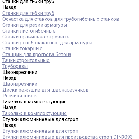
Станки для гибки труб
Назад
Станки для гибки труб
Оснастка для станков для трубогибочных станков
Станки для резки арматуры
Станки листогибочные
Станки правильно-отрезные
Станки резьбонакатные для арматуры
Станки токарные
Станции для прогрева бетона
Тачки строительные
Труборезы
Швонарезчики
Назад
Швонарезчики
Диски режущие для швонарезчиков
Резчики швов
Такелаж и комплектующие
Назад
Такелаж и комплектующие
Втулки алюминиевые для строп
Назад
Втулки алюминиевые для строп
Втулки алюминиевые для производства строп DIN3093