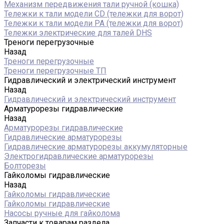
Механизм передвижения тали ручной (кошка)
Тележки к тали модели CD (тележки для ворот)
Тележки к тали модели РА (тележки для ворот)
Тележки электрические для талей DHS
Треноги перегрузочные
Назад
Треноги перегрузочные
Треноги перегрузочные ТП
Гидравлический и электрический инструмент
Назад
Гидравлический и электрический инструмент
Арматурорезы гидравлические
Назад
Арматурорезы гидравлические
Гидравлические арматурорезы
Гидравлические арматурорезы аккумуляторные
Электрогидравлические арматурорезы
Болторезы
Гайколомы гидравлические
Назад
Гайколомы гидравлические
Гайколомы гидравлические
Насосы ручные для гайколома
Запчасти к товарам раздела