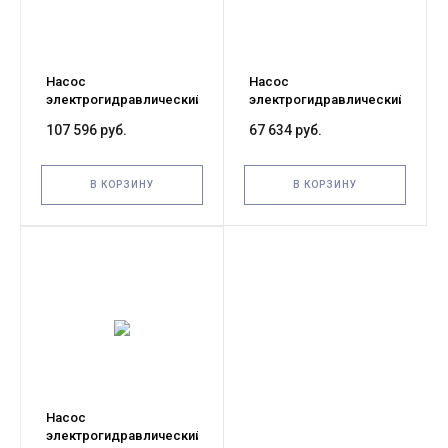
Насос
Насос
электрогидравлический
электрогидравлический
двусторонний TOR HHB-
двусторонний TOR HHB-
107 596 руб.
67 634 руб.
630B-II 220В, 2,2кВт, 35л
630B 220В, 0,75кВт, 8л
В КОРЗИНУ
В КОРЗИНУ
Насос
электрогидравлический