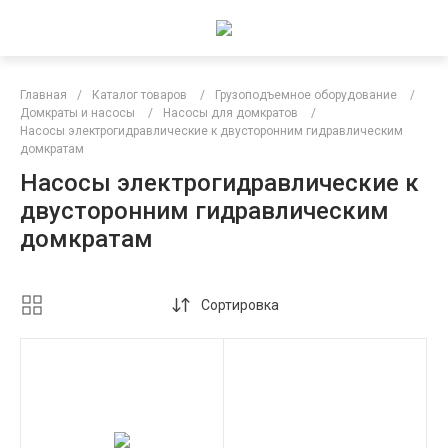
Главная
/
Каталог товаров
/
Грузоподъемное оборудование
/
Домкраты и насосы
/
Насосы для домкратов
/
Насосы электрогидравлические к двусторонним гидравлическим
домкратам
Насосы электрогидравлические к
двусторонним гидравлическим
домкратам
Сортировка