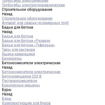
Трубогибы электрические
Трубогибы электрогидравлические
Строительное оборудование
Назад
Строительное оборудование
Аппарат для сварки полимерных труб
Бадьи для бетона
Назад
Бадьи для бетона
Бадьи для бетона «Рюмки»
Бадьи для бетона «Туфельки»
Тары для раствора
Ящики каменщика
Бензорезы
Бетоносмесители электрические
Назад
Бетоносмесители электрические
Бетономешалки 220 В
Растворосмесители
Бордюрные машины
Буры
Назад
Буры
Комплектующие для буров