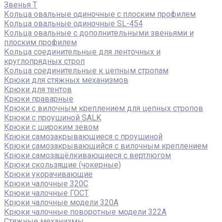
Звенья Т
Кольца овальные одиночные c плоским профилем
Кольца овальные одиночные SL-454
Кольца овальные с дополнительными звеньями и
плоским профилем
Кольца соединительные для ленточных и
круглопрядных строп
Кольца соединительные к цепным стропам
Крюки для стяжных механизмов
Крюки для тентов
Крюки праварные
Крюки с вилочным креплением для цепных стропов
Крюки с проушиной SALK
Крюки с широким зевом
Крюки самозакрывающиеся с проушиной
Крюки самозакрывающийся с вилочным креплением
Крюки самозащёлкивающиеся с вертлюгом
Крюки скользящие (чокерные)
Крюки укорачивающие
Крюки чалочные 320C
Крюки чалочные ГОСТ
Крюки чалочные модели 320А
Крюки чалочные поворотные модели 322А
Стяжные механизмы