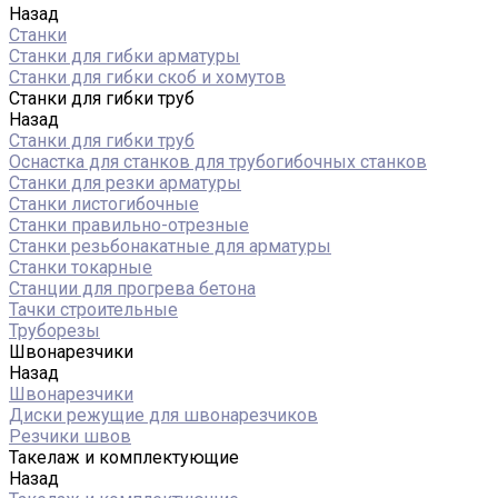
Назад
Станки
Станки для гибки арматуры
Станки для гибки скоб и хомутов
Станки для гибки труб
Назад
Станки для гибки труб
Оснастка для станков для трубогибочных станков
Станки для резки арматуры
Станки листогибочные
Станки правильно-отрезные
Станки резьбонакатные для арматуры
Станки токарные
Станции для прогрева бетона
Тачки строительные
Труборезы
Швонарезчики
Назад
Швонарезчики
Диски режущие для швонарезчиков
Резчики швов
Такелаж и комплектующие
Назад