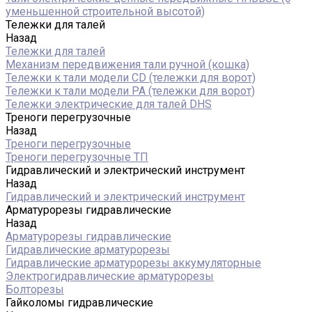
уменьшенной строительной высотой)
Тележки для талей
Назад
Тележки для талей
Механизм передвижения тали ручной (кошка)
Тележки к тали модели CD (тележки для ворот)
Тележки к тали модели РА (тележки для ворот)
Тележки электрические для талей DHS
Треноги перегрузочные
Назад
Треноги перегрузочные
Треноги перегрузочные ТП
Гидравлический и электрический инструмент
Назад
Гидравлический и электрический инструмент
Арматурорезы гидравлические
Назад
Арматурорезы гидравлические
Гидравлические арматурорезы
Гидравлические арматурорезы аккумуляторные
Электрогидравлические арматурорезы
Болторезы
Гайколомы гидравлические