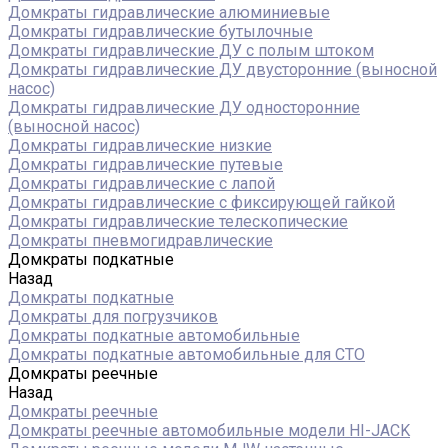
Домкраты гидравлические алюминиевые
Домкраты гидравлические бутылочные
Домкраты гидравлические ДУ c полым штоком
Домкраты гидравлические ДУ двусторонние (выносной
насос)
Домкраты гидравлические ДУ односторонние
(выносной насос)
Домкраты гидравлические низкие
Домкраты гидравлические путевые
Домкраты гидравлические с лапой
Домкраты гидравлические с фиксирующей гайкой
Домкраты гидравлические телескопические
Домкраты пневмогидравлические
Домкраты подкатные
Назад
Домкраты подкатные
Домкраты для погрузчиков
Домкраты подкатные автомобильные
Домкраты подкатные автомобильные для СТО
Домкраты реечные
Назад
Домкраты реечные
Домкраты реечные автомобильные модели HI-JACK