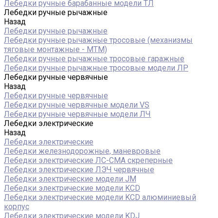
Лебедки ручные барабанные модели ТЛ
Лебедки ручные рычажные
Назад
Лебедки ручные рычажные
Лебедки ручные рычажные тросовые (механизмы
тяговые монтажные - МТМ)
Лебедки ручные рычажные тросовые гаражные
Лебедки ручные рычажные тросовые модели ЛР
Лебедки ручные червячные
Назад
Лебедки ручные червячные
Лебедки ручные червячные модели VS
Лебедки ручные червячные модели ЛЧ
Лебедки электрические
Назад
Лебедки электрические
Лебедки железнодорожные, маневровые
Лебедки электрические ЛС-СМА скреперные
Лебедки электрические ЛЭЧ червячные
Лебедки электрические модели JM
Лебедки электрические модели KCD
Лебедки электрические модели KCD алюминиевый
корпус
Лебедки электрические модели KDJ