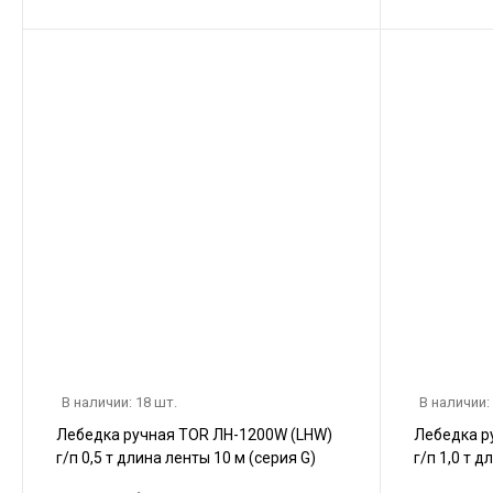
В наличии: 18 шт.
В наличии:
Лебедка ручная TOR ЛН-1200W (LHW)
Лебедка р
г/п 0,5 т длина ленты 10 м (серия G)
г/п 1,0 т 