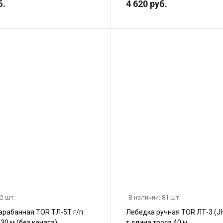
б.
4 620 руб.
 2 шт.
В наличии: 81 шт.
арабанная TOR ТЛ-5Т г/п
Лебедка ручная TOR ЛТ-3 (JH
130 м (без каната)
т длина троса 40 м