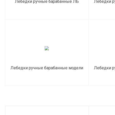
Лебедки ручные барабанные ЛБ
Лебедки р
(блок Бубновского)
Лебедки ручные барабанные модели
Лебедки р
LHW