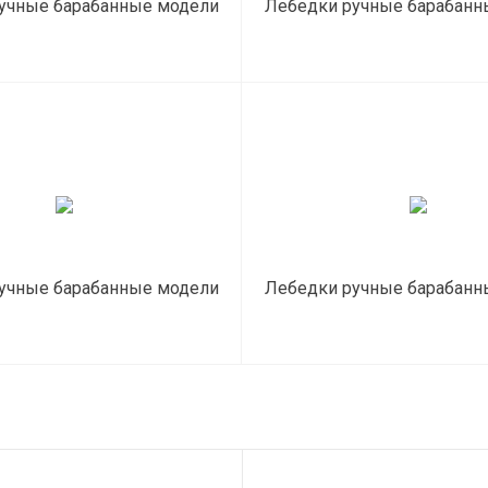
учные барабанные модели
Лебедки ручные барабанн
BHW
GR
учные барабанные модели
Лебедки ручные барабанн
LHW c лентой
Дина, пр-во РФ