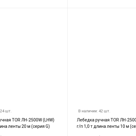
 24 шт.
В наличии: 42 шт.
учная TOR ЛН-2500W (LHW)
Лебедка ручная TOR ЛН-250
длина ленты 20 м (серия G)
г/п 1,0 т длина ленты 10 м (с