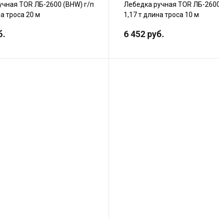
учная TOR ЛБ-2600 (BHW) г/п
Лебедка ручная TOR ЛБ-2600
на троса 20 м
1,17 т длина троса 10 м
б.
6 452 руб.