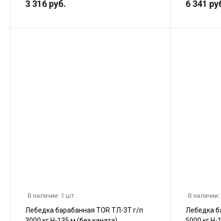
3 316 руб.
6 341 ру
В наличии: 1 шт.
В наличии:
Лебедка барабанная TOR ТЛ-3Т г/п
Лебедка б
3000 кг H-135 м (без каната)
5000 кг H-