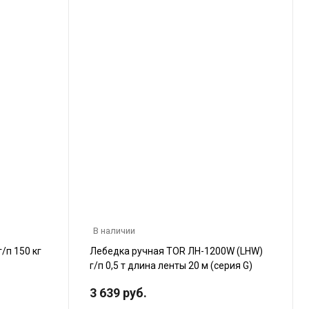
В наличии
/п 150 кг
Лебедка ручная TOR ЛН-1200W (LHW)
г/п 0,5 т длина ленты 20 м (серия G)
3 639 руб.