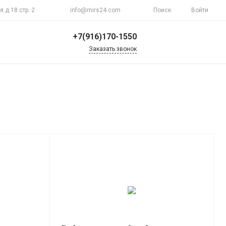
я д.18 стр. 2
info@mirs24.com
Поиск
Войти
+7(916)170-1550
Заказать звонок
+7(916)170-1550
г. Москва, ул.
Верхоянская д.18 стр.
2
Пн-Пт 10:00-20:00
Воскресенье
Выходной
info@mirs24.com