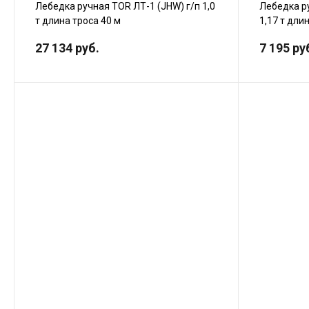
Лебедка ручная TOR ЛТ-1 (JHW) г/п 1,0
Лебедка р
т длина троса 40 м
1,17 т дли
27 134 руб.
7 195 ру