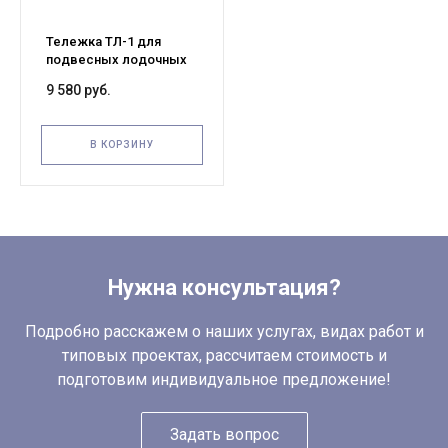
Тележка ТЛ-1 для
подвесных лодочных
моторов (2 колеса d260
9 580 руб.
пневмо, 2 колеса d100
резина)
В КОРЗИНУ
Нужна консультация?
Подробно расскажем о наших услугах, видах работ и
типовых проектах, рассчитаем стоимость и
подготовим индивидуальное предложение!
Задать вопрос