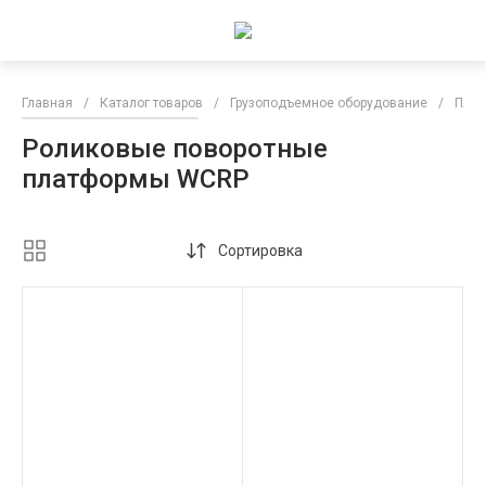
Главная
/
Каталог товаров
/
Грузоподъемное оборудование
/
Плат
Роликовые поворотные
платформы WCRP
Сортировка