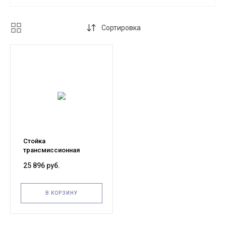
Сортировка
Стойка
трансмиссионная
гидравлическая TOR
25 896 руб.
0,5T 850-1755MM LT-
14005C
В КОРЗИНУ