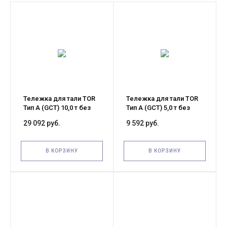
Тележка для тали TOR
Тележка для тали TOR
Тип А (GCT) 10,0 т без
Тип А (GCT) 5,0 т без
механизма
механизма
29 092 руб.
9 592 руб.
передвижения (G)
передвижения (G)
В КОРЗИНУ
В КОРЗИНУ