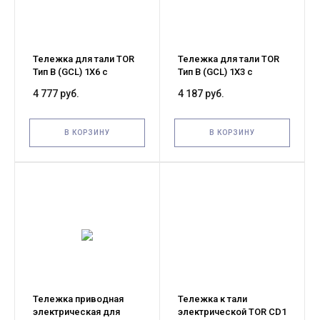
Тележка для тали TOR
Тележка для тали TOR
Тип В (GCL) 1Х6 с
Тип В (GCL) 1Х3 с
механизмом
механизмом
4 777 руб.
4 187 руб.
передвижения (G)
передвижения (G)
В КОРЗИНУ
В КОРЗИНУ
Тележка приводная
Тележка к тали
электрическая для
электрической TOR CD1