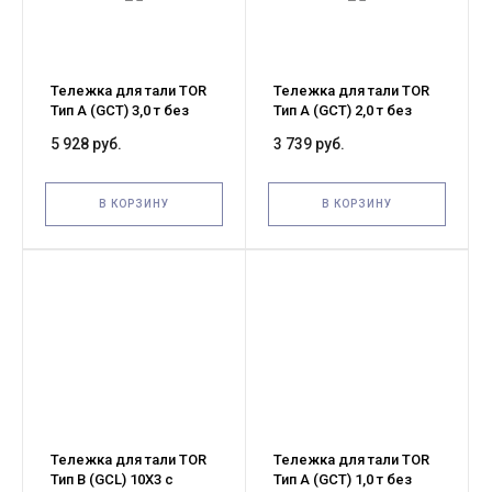
Тележка для тали TOR
Тележка для тали TOR
Тип А (GCT) 3,0 т без
Тип А (GCT) 2,0 т без
механизма
механизма
5 928 руб.
3 739 руб.
передвижения (G)
передвижения (G)
В КОРЗИНУ
В КОРЗИНУ
Тележка для тали TOR
Тележка для тали TOR
Тип В (GCL) 10Х3 с
Тип А (GCT) 1,0 т без