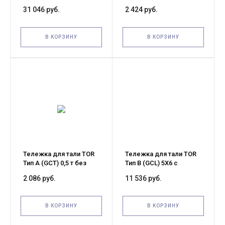
механизмом
механизма
31 046 руб.
2 424 руб.
передвижения (G)
передвижения (G)
В КОРЗИНУ
В КОРЗИНУ
Тележка для тали TOR
Тележка для тали TOR
Тип А (GCT) 0,5 т без
Тип В (GCL) 5Х6 с
механизма
механизмом
2 086 руб.
11 536 руб.
передвижения (G)
передвижения (G)
В КОРЗИНУ
В КОРЗИНУ