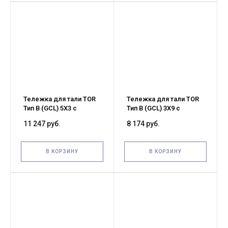
Тележка для тали TOR
Тележка для тали TOR
Тип В (GCL) 5Х3 с
Тип В (GCL) 3Х9 с
механизмом
механизмом
11 247 руб.
8 174 руб.
передвижения (G)
передвижения (G)
В КОРЗИНУ
В КОРЗИНУ