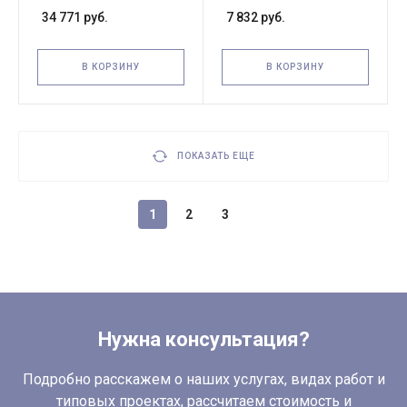
тали TOR CD1 5,0 т
3,2 т (треугольная,
34 771 руб.
7 832 руб.
холостая)
В КОРЗИНУ
В КОРЗИНУ
ПОКАЗАТЬ ЕЩЕ
1
2
3
Нужна консультация?
Подробно расскажем о наших услугах, видах работ и
типовых проектах, рассчитаем стоимость и