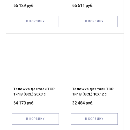
механизмом
механизмом
65 129 руб.
65 511 руб.
передвижения (G)
передвижения (G)
В КОРЗИНУ
В КОРЗИНУ
Тележка для тали TOR
Тележка для тали TOR
Тип В (GCL) 20Х3 с
Тип В (GCL) 10Х12 с
механизмом
механизмом
64 170 руб.
32 484 руб.
передвижения (G)
передвижения (G)
В КОРЗИНУ
В КОРЗИНУ