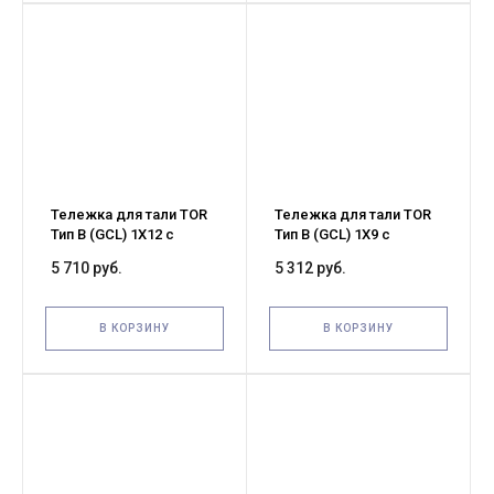
Тележка для тали TOR
Тележка для тали TOR
Тип В (GCL) 1Х12 с
Тип В (GCL) 1Х9 с
механизмом
механизмом
5 710 руб.
5 312 руб.
передвижения (G)
передвижения (G)
В КОРЗИНУ
В КОРЗИНУ