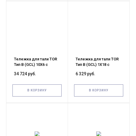
Тележка для тали TOR
Тележка для тали TOR
Тип В (GCL) 10Х6 с
Тип В (GCL) 1Х18 с
механизмом
механизмом
34 724 руб.
6 329 руб.
передвижения (G)
передвижения (G)
В КОРЗИНУ
В КОРЗИНУ