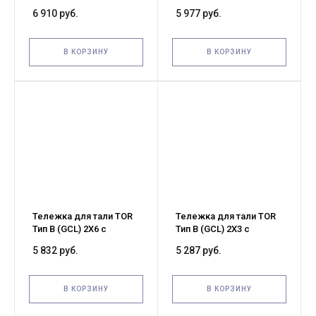
механизмом
механизмом
6 910 руб.
5 977 руб.
передвижения (G)
передвижения (G)
В КОРЗИНУ
В КОРЗИНУ
Тележка для тали TOR
Тележка для тали TOR
Тип В (GCL) 2Х6 с
Тип В (GCL) 2Х3 с
механизмом
механизмом
5 832 руб.
5 287 руб.
передвижения (G)
передвижения (G)
В КОРЗИНУ
В КОРЗИНУ