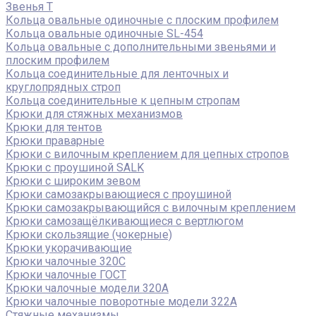
Звенья Т
Кольца овальные одиночные c плоским профилем
Кольца овальные одиночные SL-454
Кольца овальные с дополнительными звеньями и
плоским профилем
Кольца соединительные для ленточных и
круглопрядных строп
Кольца соединительные к цепным стропам
Крюки для стяжных механизмов
Крюки для тентов
Крюки праварные
Крюки с вилочным креплением для цепных стропов
Крюки с проушиной SALK
Крюки с широким зевом
Крюки самозакрывающиеся с проушиной
Крюки самозакрывающийся с вилочным креплением
Крюки самозащёлкивающиеся с вертлюгом
Крюки скользящие (чокерные)
Крюки укорачивающие
Крюки чалочные 320C
Крюки чалочные ГОСТ
Крюки чалочные модели 320А
Крюки чалочные поворотные модели 322А
Стяжные механизмы