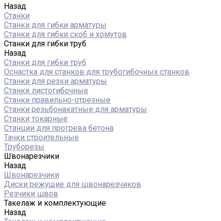
Назад
Станки
Станки для гибки арматуры
Станки для гибки скоб и хомутов
Станки для гибки труб
Назад
Станки для гибки труб
Оснастка для станков для трубогибочных станков
Станки для резки арматуры
Станки листогибочные
Станки правильно-отрезные
Станки резьбонакатные для арматуры
Станки токарные
Станции для прогрева бетона
Тачки строительные
Труборезы
Швонарезчики
Назад
Швонарезчики
Диски режущие для швонарезчиков
Резчики швов
Такелаж и комплектующие
Назад