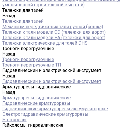
уменьшенной строительной высотой)
Тележки для талей
Назад
Тележки для талей
Механизм передвижения тали ручной (кошка)
Тележки к тали модели CD (тележки для ворот)
Тележки к тали модели РА (тележки для ворот)
Тележки электрические для талей DHS
Треноги перегрузочные
Назад
Треноги перегрузочные
Треноги перегрузочные ТП
Гидравлический и электрический инструмент
Назад
Гидравлический и электрический инструмент
Арматурорезы гидравлические
Назад
Арматурорезы гидравлические
Гидравлические арматурорезы
Гидравлические арматурорезы аккумуляторные
Электрогидравлические арматурорезы
Болторезы
Гайколомы гидравлические