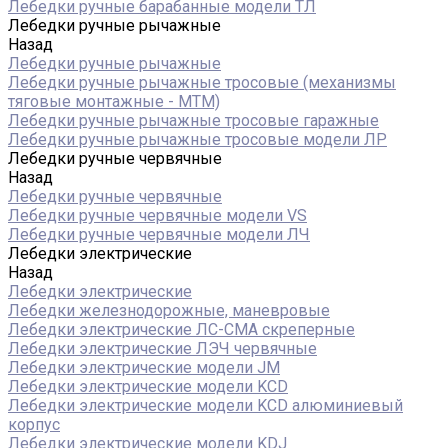
Лебедки ручные барабанные модели ТЛ
Лебедки ручные рычажные
Назад
Лебедки ручные рычажные
Лебедки ручные рычажные тросовые (механизмы
тяговые монтажные - МТМ)
Лебедки ручные рычажные тросовые гаражные
Лебедки ручные рычажные тросовые модели ЛР
Лебедки ручные червячные
Назад
Лебедки ручные червячные
Лебедки ручные червячные модели VS
Лебедки ручные червячные модели ЛЧ
Лебедки электрические
Назад
Лебедки электрические
Лебедки железнодорожные, маневровые
Лебедки электрические ЛС-СМА скреперные
Лебедки электрические ЛЭЧ червячные
Лебедки электрические модели JM
Лебедки электрические модели KCD
Лебедки электрические модели KCD алюминиевый
корпус
Лебедки электрические модели KDJ