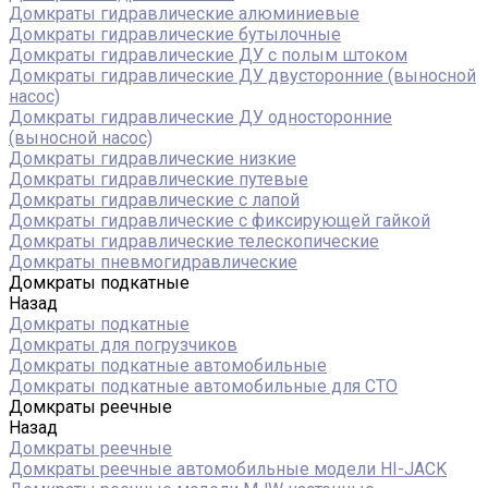
Домкраты гидравлические алюминиевые
Домкраты гидравлические бутылочные
Домкраты гидравлические ДУ c полым штоком
Домкраты гидравлические ДУ двусторонние (выносной
насос)
Домкраты гидравлические ДУ односторонние
(выносной насос)
Домкраты гидравлические низкие
Домкраты гидравлические путевые
Домкраты гидравлические с лапой
Домкраты гидравлические с фиксирующей гайкой
Домкраты гидравлические телескопические
Домкраты пневмогидравлические
Домкраты подкатные
Назад
Домкраты подкатные
Домкраты для погрузчиков
Домкраты подкатные автомобильные
Домкраты подкатные автомобильные для СТО
Домкраты реечные
Назад
Домкраты реечные
Домкраты реечные автомобильные модели HI-JACK