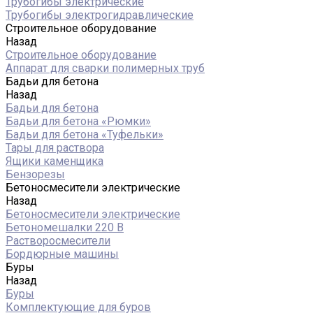
Трубогибы электрические
Трубогибы электрогидравлические
Строительное оборудование
Назад
Строительное оборудование
Аппарат для сварки полимерных труб
Бадьи для бетона
Назад
Бадьи для бетона
Бадьи для бетона «Рюмки»
Бадьи для бетона «Туфельки»
Тары для раствора
Ящики каменщика
Бензорезы
Бетоносмесители электрические
Назад
Бетоносмесители электрические
Бетономешалки 220 В
Растворосмесители
Бордюрные машины
Буры
Назад
Буры
Комплектующие для буров