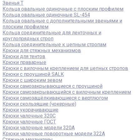
Звенья Т
Кольца овальные одиночные c плоским профилем
Кольца овальные одиночные SL-454
Кольца овальные с дополнительными звеньями и
плоским профилем
Кольца соединительные для ленточных и
круглопрядных строп
Кольца соединительные к цепным стропам
Крюки для стяжных механизмов
Крюки для тентов
Крюки праварные
Крюки с вилочным креплением для цепных стропов
Крюки с проушиной SALK
Крюки с широким зевом
Крюки самозакрывающиеся с проушиной
Крюки самозакрывающийся с вилочным креплением
Крюки самозащёлкивающиеся с вертлюгом
Крюки скользящие (чокерные)
Крюки укорачивающие
Крюки чалочные 320C
Крюки чалочные ГОСТ
Крюки чалочные модели 320А
Крюки чалочные поворотные модели 322А
Стяжные механизмы