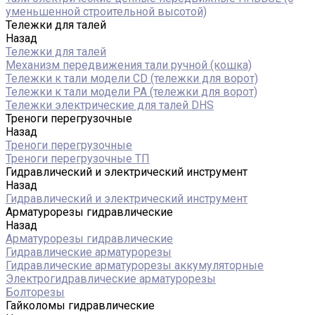
уменьшенной строительной высотой)
Тележки для талей
Назад
Тележки для талей
Механизм передвижения тали ручной (кошка)
Тележки к тали модели CD (тележки для ворот)
Тележки к тали модели РА (тележки для ворот)
Тележки электрические для талей DHS
Треноги перегрузочные
Назад
Треноги перегрузочные
Треноги перегрузочные ТП
Гидравлический и электрический инструмент
Назад
Гидравлический и электрический инструмент
Арматурорезы гидравлические
Назад
Арматурорезы гидравлические
Гидравлические арматурорезы
Гидравлические арматурорезы аккумуляторные
Электрогидравлические арматурорезы
Болторезы
Гайколомы гидравлические