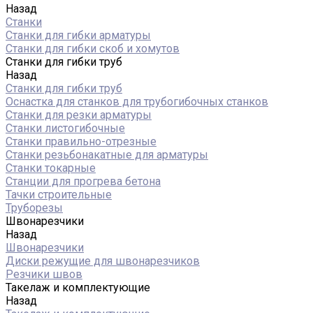
Назад
Станки
Станки для гибки арматуры
Станки для гибки скоб и хомутов
Станки для гибки труб
Назад
Станки для гибки труб
Оснастка для станков для трубогибочных станков
Станки для резки арматуры
Станки листогибочные
Станки правильно-отрезные
Станки резьбонакатные для арматуры
Станки токарные
Станции для прогрева бетона
Тачки строительные
Труборезы
Швонарезчики
Назад
Швонарезчики
Диски режущие для швонарезчиков
Резчики швов
Такелаж и комплектующие
Назад