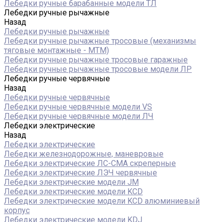
Лебедки ручные барабанные модели ТЛ
Лебедки ручные рычажные
Назад
Лебедки ручные рычажные
Лебедки ручные рычажные тросовые (механизмы
тяговые монтажные - МТМ)
Лебедки ручные рычажные тросовые гаражные
Лебедки ручные рычажные тросовые модели ЛР
Лебедки ручные червячные
Назад
Лебедки ручные червячные
Лебедки ручные червячные модели VS
Лебедки ручные червячные модели ЛЧ
Лебедки электрические
Назад
Лебедки электрические
Лебедки железнодорожные, маневровые
Лебедки электрические ЛС-СМА скреперные
Лебедки электрические ЛЭЧ червячные
Лебедки электрические модели JM
Лебедки электрические модели KCD
Лебедки электрические модели KCD алюминиевый
корпус
Лебедки электрические модели KDJ