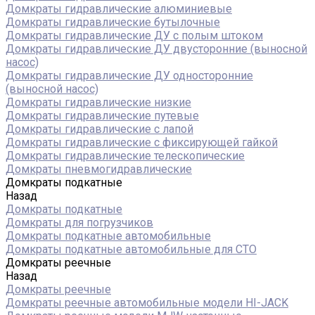
Домкраты гидравлические алюминиевые
Домкраты гидравлические бутылочные
Домкраты гидравлические ДУ c полым штоком
Домкраты гидравлические ДУ двусторонние (выносной
насос)
Домкраты гидравлические ДУ односторонние
(выносной насос)
Домкраты гидравлические низкие
Домкраты гидравлические путевые
Домкраты гидравлические с лапой
Домкраты гидравлические с фиксирующей гайкой
Домкраты гидравлические телескопические
Домкраты пневмогидравлические
Домкраты подкатные
Назад
Домкраты подкатные
Домкраты для погрузчиков
Домкраты подкатные автомобильные
Домкраты подкатные автомобильные для СТО
Домкраты реечные
Назад
Домкраты реечные
Домкраты реечные автомобильные модели HI-JACK