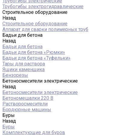
Трубогибы электрические
Трубогибы электрогидравлические
Строительное оборудование
Назад
Строительное оборудование
Аппарат для сварки полимерных труб
Бадьи для бетона
Назад
Бадьи для бетона
Бадьи для бетона «Рюмки»
Бадьи для бетона «Туфельки»
Тары для раствора
Ящики каменщика
Бензорезы
Бетоносмесители электрические
Назад
Бетоносмесители электрические
Бетономешалки 220 В
Растворосмесители
Бордюрные машины
Буры
Назад
Буры
Комплектующие для буров