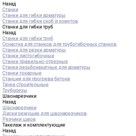
Назад
Станки
Станки для гибки арматуры
Станки для гибки скоб и хомутов
Станки для гибки труб
Назад
Станки для гибки труб
Оснастка для станков для трубогибочных станков
Станки для резки арматуры
Станки листогибочные
Станки правильно-отрезные
Станки резьбонакатные для арматуры
Станки токарные
Станции для прогрева бетона
Тачки строительные
Труборезы
Швонарезчики
Назад
Швонарезчики
Диски режущие для швонарезчиков
Резчики швов
Такелаж и комплектующие
Назад