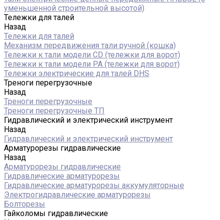
уменьшенной строительной высотой)
Тележки для талей
Назад
Тележки для талей
Механизм передвижения тали ручной (кошка)
Тележки к тали модели CD (тележки для ворот)
Тележки к тали модели РА (тележки для ворот)
Тележки электрические для талей DHS
Треноги перегрузочные
Назад
Треноги перегрузочные
Треноги перегрузочные ТП
Гидравлический и электрический инструмент
Назад
Гидравлический и электрический инструмент
Арматурорезы гидравлические
Назад
Арматурорезы гидравлические
Гидравлические арматурорезы
Гидравлические арматурорезы аккумуляторные
Электрогидравлические арматурорезы
Болторезы
Гайколомы гидравлические