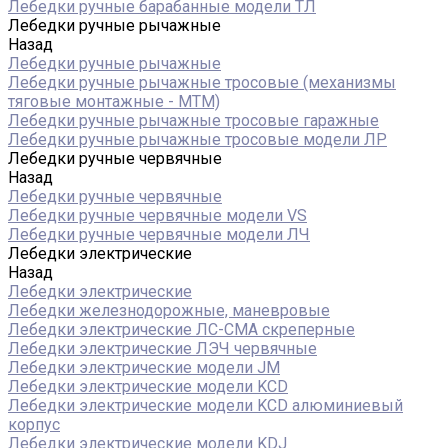
Лебедки ручные барабанные модели ТЛ
Лебедки ручные рычажные
Назад
Лебедки ручные рычажные
Лебедки ручные рычажные тросовые (механизмы
тяговые монтажные - МТМ)
Лебедки ручные рычажные тросовые гаражные
Лебедки ручные рычажные тросовые модели ЛР
Лебедки ручные червячные
Назад
Лебедки ручные червячные
Лебедки ручные червячные модели VS
Лебедки ручные червячные модели ЛЧ
Лебедки электрические
Назад
Лебедки электрические
Лебедки железнодорожные, маневровые
Лебедки электрические ЛС-СМА скреперные
Лебедки электрические ЛЭЧ червячные
Лебедки электрические модели JM
Лебедки электрические модели KCD
Лебедки электрические модели KCD алюминиевый
корпус
Лебедки электрические модели KDJ