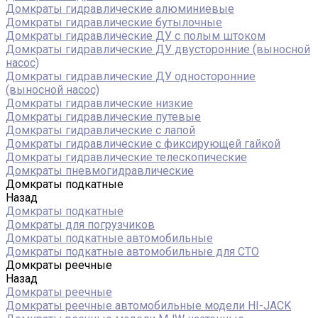
Домкраты гидравлические алюминиевые
Домкраты гидравлические бутылочные
Домкраты гидравлические ДУ c полым штоком
Домкраты гидравлические ДУ двусторонние (выносной
насос)
Домкраты гидравлические ДУ односторонние
(выносной насос)
Домкраты гидравлические низкие
Домкраты гидравлические путевые
Домкраты гидравлические с лапой
Домкраты гидравлические с фиксирующей гайкой
Домкраты гидравлические телескопические
Домкраты пневмогидравлические
Домкраты подкатные
Назад
Домкраты подкатные
Домкраты для погрузчиков
Домкраты подкатные автомобильные
Домкраты подкатные автомобильные для СТО
Домкраты реечные
Назад
Домкраты реечные
Домкраты реечные автомобильные модели HI-JACK