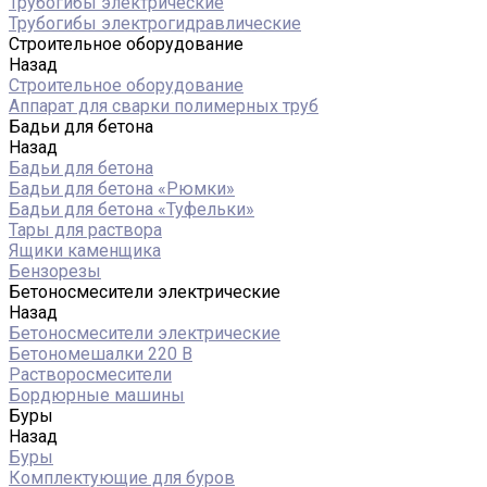
Трубогибы электрические
Трубогибы электрогидравлические
Строительное оборудование
Назад
Строительное оборудование
Аппарат для сварки полимерных труб
Бадьи для бетона
Назад
Бадьи для бетона
Бадьи для бетона «Рюмки»
Бадьи для бетона «Туфельки»
Тары для раствора
Ящики каменщика
Бензорезы
Бетоносмесители электрические
Назад
Бетоносмесители электрические
Бетономешалки 220 В
Растворосмесители
Бордюрные машины
Буры
Назад
Буры
Комплектующие для буров