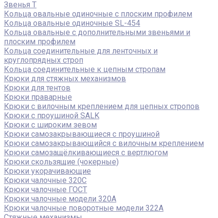
Звенья Т
Кольца овальные одиночные c плоским профилем
Кольца овальные одиночные SL-454
Кольца овальные с дополнительными звеньями и
плоским профилем
Кольца соединительные для ленточных и
круглопрядных строп
Кольца соединительные к цепным стропам
Крюки для стяжных механизмов
Крюки для тентов
Крюки праварные
Крюки с вилочным креплением для цепных стропов
Крюки с проушиной SALK
Крюки с широким зевом
Крюки самозакрывающиеся с проушиной
Крюки самозакрывающийся с вилочным креплением
Крюки самозащёлкивающиеся с вертлюгом
Крюки скользящие (чокерные)
Крюки укорачивающие
Крюки чалочные 320C
Крюки чалочные ГОСТ
Крюки чалочные модели 320А
Крюки чалочные поворотные модели 322А
Стяжные механизмы