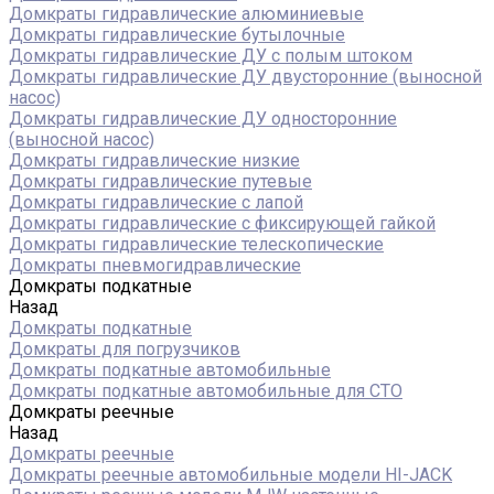
Домкраты гидравлические алюминиевые
Домкраты гидравлические бутылочные
Домкраты гидравлические ДУ c полым штоком
Домкраты гидравлические ДУ двусторонние (выносной
насос)
Домкраты гидравлические ДУ односторонние
(выносной насос)
Домкраты гидравлические низкие
Домкраты гидравлические путевые
Домкраты гидравлические с лапой
Домкраты гидравлические с фиксирующей гайкой
Домкраты гидравлические телескопические
Домкраты пневмогидравлические
Домкраты подкатные
Назад
Домкраты подкатные
Домкраты для погрузчиков
Домкраты подкатные автомобильные
Домкраты подкатные автомобильные для СТО
Домкраты реечные
Назад
Домкраты реечные
Домкраты реечные автомобильные модели HI-JACK