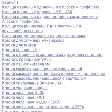
Звенья Т
Кольца овальные одиночные c плоским профилем
Кольца овальные одиночные SL-454
Кольца овальные с дополнительными звеньями и
плоским профилем
Кольца соединительные для ленточных и
круглопрядных строп
Кольца соединительные к цепным стропам
Крюки для стяжных механизмов
Крюки для тентов
Крюки праварные
Крюки с вилочным креплением для цепных стропов
Крюки с проушиной SALK
Крюки с широким зевом
Крюки самозакрывающиеся с проушиной
Крюки самозакрывающийся с вилочным креплением
Крюки самозащёлкивающиеся с вертлюгом
Крюки скользящие (чокерные)
Крюки укорачивающие
Крюки чалочные 320C
Крюки чалочные ГОСТ
Крюки чалочные модели 320А
Крюки чалочные поворотные модели 322А
Стяжные механизмы