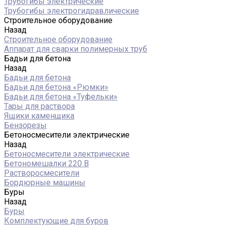
Трубогибы электрические
Трубогибы электрогидравлические
Строительное оборудование
Назад
Строительное оборудование
Аппарат для сварки полимерных труб
Бадьи для бетона
Назад
Бадьи для бетона
Бадьи для бетона «Рюмки»
Бадьи для бетона «Туфельки»
Тары для раствора
Ящики каменщика
Бензорезы
Бетоносмесители электрические
Назад
Бетоносмесители электрические
Бетономешалки 220 В
Растворосмесители
Бордюрные машины
Буры
Назад
Буры
Комплектующие для буров