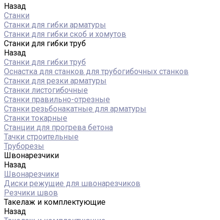
Назад
Станки
Станки для гибки арматуры
Станки для гибки скоб и хомутов
Станки для гибки труб
Назад
Станки для гибки труб
Оснастка для станков для трубогибочных станков
Станки для резки арматуры
Станки листогибочные
Станки правильно-отрезные
Станки резьбонакатные для арматуры
Станки токарные
Станции для прогрева бетона
Тачки строительные
Труборезы
Швонарезчики
Назад
Швонарезчики
Диски режущие для швонарезчиков
Резчики швов
Такелаж и комплектующие
Назад