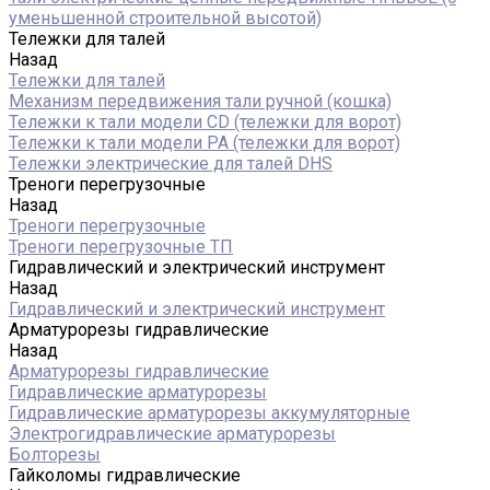
уменьшенной строительной высотой)
Тележки для талей
Назад
Тележки для талей
Механизм передвижения тали ручной (кошка)
Тележки к тали модели CD (тележки для ворот)
Тележки к тали модели РА (тележки для ворот)
Тележки электрические для талей DHS
Треноги перегрузочные
Назад
Треноги перегрузочные
Треноги перегрузочные ТП
Гидравлический и электрический инструмент
Назад
Гидравлический и электрический инструмент
Арматурорезы гидравлические
Назад
Арматурорезы гидравлические
Гидравлические арматурорезы
Гидравлические арматурорезы аккумуляторные
Электрогидравлические арматурорезы
Болторезы
Гайколомы гидравлические