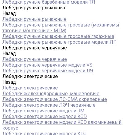
Лебедки ручные барабанные модели ТЛ
Лебедки ручные рычажные
Назад
Лебедки ручные рычажные
Лебедки ручные рычажные тросовые (механизмы
тяговые монтажные - МТМ)
Лебедки ручные рычажные тросовые гаражные
Лебедки ручные рычажные тросовые модели ЛР
Лебедки ручные червячные
Назад
Лебедки ручные червячные
Лебедки ручные червячные модели VS
Лебедки ручные червячные модели ЛЧ
Лебедки электрические
Назад
Лебедки электрические
Лебедки железнодорожные, маневровые
Лебедки электрические ЛС-СМА скреперные
Лебедки электрические ЛЭЧ червячные
Лебедки электрические модели JM
Лебедки электрические модели KCD
Лебедки электрические модели KCD алюминиевый
корпус
Лебедки электрические модели KDJ