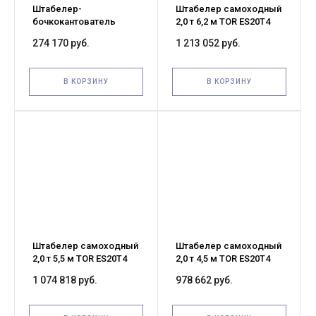
Штабелер-
Штабелер самоходный
бочкокантователь
2,0 т 6,2 м TOR ES20T4
гидравлический 0,35 т
24/210 В/Ач ЭУР, Curtis,
274 170 руб.
1 213 052 руб.
1,6 м TOR CDT с
H-мачта (с
электроподъемом
платформой)
В КОРЗИНУ
В КОРЗИНУ
Штабелер самоходный
Штабелер самоходный
2,0 т 5,5 м TOR ES20T4
2,0 т 4,5 м TOR ES20T4
24/210 В/Ач ЭУР, Curtis,
24/210 В/Ач ЭУР, Curtis,
1 074 818 руб.
978 662 руб.
H-мачта (с
H-мачта (с
платформой)
платформой)