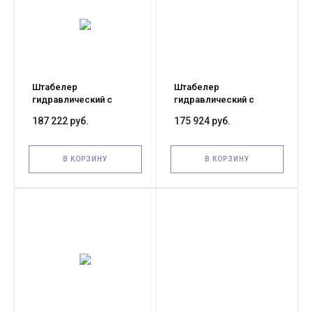
Штабелер
Штабелер
гидравлический с
гидравлический с
электроподъемом 1,5 т
электроподъемом 1,5 т
187 222 руб.
175 924 руб.
3,5 м XILIN CDD15B-E с
3,0 м XILIN CDD15B-E с
раздвижными вилами
раздвижными вилами
В КОРЗИНУ
В КОРЗИНУ