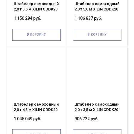
Штабелер самоходный
Штабелер самоходный
2,0 т 5,6 м XILIN CDDK20
2,0 т 5,0 м XILIN CDDK20
24/300 В/Ач ЭУР, выдв.
24/300 В/Ач ЭУР, выдв.
1 150 294 руб.
1 106 837 руб.
опоры (с платформой)
опоры (с платформой)
В КОРЗИНУ
В КОРЗИНУ
Штабелер самоходный
Штабелер самоходный
2,0 т 4,5 м XILIN CDDK20
2,0 т 3,5 м XILIN CDDK20
24/300 В/Ач ЭУР, выдв.
24/300 В/Ач ЭУР (с
1 045 049 руб.
906 722 руб.
опоры (с платформой)
платформой)