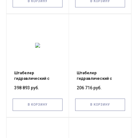
В КОРЗИНУ
В КОРЗИНУ
Штабелер
Штабелер
гидравлический с
гидравлический с
электроподъемом 3,0 т
электроподъемом 2,0 т
398 893 руб.
206 716 руб.
1,6 м TOR CTD30/16
2,5 м TOR CTD20/25
В КОРЗИНУ
В КОРЗИНУ