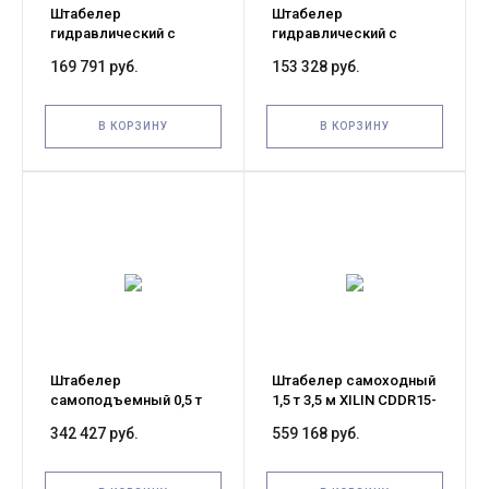
Штабелер
Штабелер
гидравлический с
гидравлический с
электроподъемом 1,5 т
электроподъемом 1,5 т
169 791 руб.
153 328 руб.
2,5 м XILIN CDD15B-E с
1,6 м XILIN CDD15B-E
раздвижными вилами
(WET) с раздвижными
вилами
В КОРЗИНУ
В КОРЗИНУ
Штабелер
Штабелер самоходный
самоподъемный 0,5 т
1,5 т 3,5 м XILIN CDDR15-
1,3 м TOR Vango500 с
III 24/200 В/Ач
342 427 руб.
559 168 руб.
электроподъемом
(сопровождаемый)