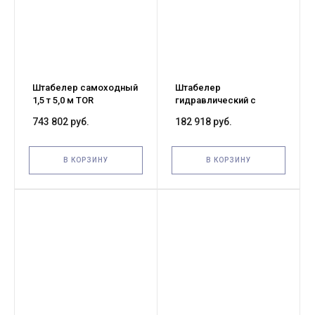
Штабелер самоходный
Штабелер
1,5 т 5,0 м TOR
гидравлический с
ES15T4/5000 24/210 В/Ач
электроподъемом 1,5 т
743 802 руб.
182 918 руб.
ЭУР, Curtis, H-мачта (с
2,5 м TOR CTD15/25
платформой)
В КОРЗИНУ
В КОРЗИНУ