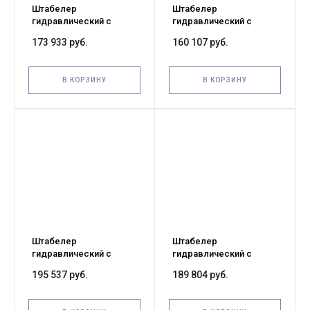
Штабелер
Штабелер
гидравлический с
гидравлический с
электроподъемом 1,5 т
электроподъемом 1,5 т
173 933 руб.
160 107 руб.
2,0 м TOR CTD15/20
1,6 м TOR CTD15/16
В КОРЗИНУ
В КОРЗИНУ
Штабелер
Штабелер
гидравлический с
гидравлический с
электроподъемом 1,5 т
электроподъемом 1,5 т
195 537 руб.
189 804 руб.
3,5 м TOR CTD15/35
3,0 м TOR CTD15/30