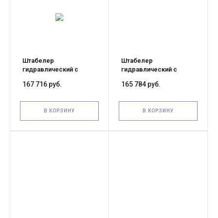
Штабелер
Штабелер
гидравлический с
гидравлический с
электроподъемом 0,4 т
электроподъемом 0,4 т
167 716 руб.
165 784 руб.
1,5 м TOR BDDJ-1500
1,3 м TOR BDDJ-1300
В КОРЗИНУ
В КОРЗИНУ