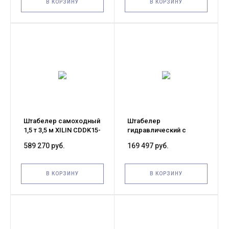
В КОРЗИНУ
В КОРЗИНУ
Штабелер самоходный
Штабелер
1,5 т 3,5 м XILIN CDDK15-
гидравлический с
III 24/200 В/Ач (с
электроподъемом 0,4 т
589 270 руб.
169 497 руб.
платформой)
1,7 м TOR BDDJ-1700
В КОРЗИНУ
В КОРЗИНУ