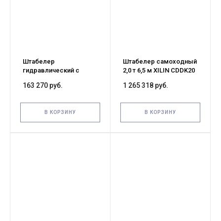
Штабелер
Штабелер самоходный
гидравлический с
2,0 т 6,5 м XILIN CDDK20
электроподъемом 2,0 т
24/300 В/Ач ЭУР, выдв.
163 270 руб.
1 265 318 руб.
1,6 м TOR CTD20/16
опоры (с платформой)
В КОРЗИНУ
В КОРЗИНУ