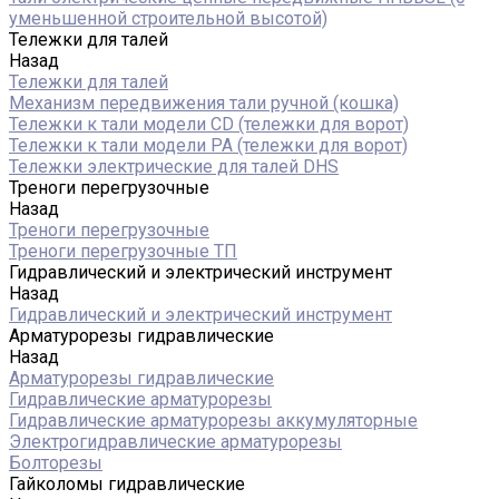
уменьшенной строительной высотой)
Тележки для талей
Назад
Тележки для талей
Механизм передвижения тали ручной (кошка)
Тележки к тали модели CD (тележки для ворот)
Тележки к тали модели РА (тележки для ворот)
Тележки электрические для талей DHS
Треноги перегрузочные
Назад
Треноги перегрузочные
Треноги перегрузочные ТП
Гидравлический и электрический инструмент
Назад
Гидравлический и электрический инструмент
Арматурорезы гидравлические
Назад
Арматурорезы гидравлические
Гидравлические арматурорезы
Гидравлические арматурорезы аккумуляторные
Электрогидравлические арматурорезы
Болторезы
Гайколомы гидравлические