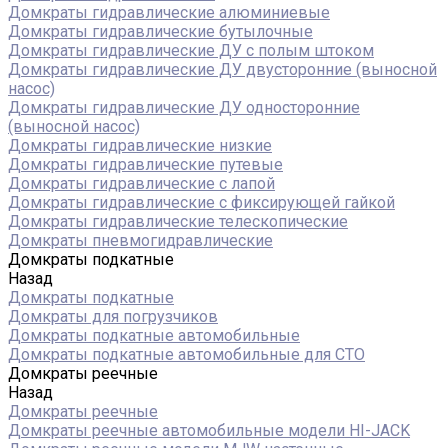
Домкраты гидравлические алюминиевые
Домкраты гидравлические бутылочные
Домкраты гидравлические ДУ c полым штоком
Домкраты гидравлические ДУ двусторонние (выносной
насос)
Домкраты гидравлические ДУ односторонние
(выносной насос)
Домкраты гидравлические низкие
Домкраты гидравлические путевые
Домкраты гидравлические с лапой
Домкраты гидравлические с фиксирующей гайкой
Домкраты гидравлические телескопические
Домкраты пневмогидравлические
Домкраты подкатные
Назад
Домкраты подкатные
Домкраты для погрузчиков
Домкраты подкатные автомобильные
Домкраты подкатные автомобильные для СТО
Домкраты реечные
Назад
Домкраты реечные
Домкраты реечные автомобильные модели HI-JACK