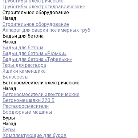
Трубогибы электрические
Трубогибы электрогидравлические
Строительное оборудование
Назад
Строительное оборудование
Аппарат для сварки полимерных труб
Бадьи для бетона
Назад
Бадьи для бетона
Бадьи для бетона «Рюмки»
Бадьи для бетона «Туфельки»
Тары для раствора
Ящики каменщика
Бензорезы
Бетоносмесители электрические
Назад
Бетоносмесители электрические
Бетономешалки 220 В
Растворосмесители
Бордюрные машины
Буры
Назад
Буры
Комплектующие для буров