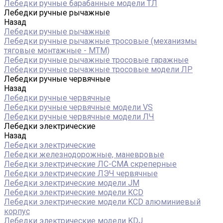
Лебедки ручные барабанные модели ТЛ
Лебедки ручные рычажные
Назад
Лебедки ручные рычажные
Лебедки ручные рычажные тросовые (механизмы
тяговые монтажные - МТМ)
Лебедки ручные рычажные тросовые гаражные
Лебедки ручные рычажные тросовые модели ЛР
Лебедки ручные червячные
Назад
Лебедки ручные червячные
Лебедки ручные червячные модели VS
Лебедки ручные червячные модели ЛЧ
Лебедки электрические
Назад
Лебедки электрические
Лебедки железнодорожные, маневровые
Лебедки электрические ЛС-СМА скреперные
Лебедки электрические ЛЭЧ червячные
Лебедки электрические модели JM
Лебедки электрические модели KCD
Лебедки электрические модели KCD алюминиевый
корпус
Лебедки электрические модели KDJ