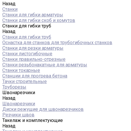
Назад
Станки
Станки для гибки арматуры
Станки для гибки скоб и хомутов
Станки для гибки труб
Назад
Станки для гибки труб
Оснастка для станков для трубогибочных станков
Станки для резки арматуры
Станки листогибочные
Станки правильно-отрезные
Станки резьбонакатные для арматуры
Станки токарные
Станции для прогрева бетона
Тачки строительные
Труборезы
Швонарезчики
Назад
Швонарезчики
Диски режущие для швонарезчиков
Резчики швов
Такелаж и комплектующие
Назад