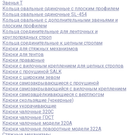
Звенья Т
Кольца овальные одиночные c плоским профилем
Кольца овальные одиночные SL-454
Кольца овальные с дополнительными звеньями и
плоским профилем
Кольца соединительные для ленточных и
круглопрядных строп
Кольца соединительные к цепным стропам
Крюки для стяжных механизмов
Крюки для тентов
Крюки праварные
Крюки с вилочным креплением для цепных стропов
Крюки с проушиной SALK
Крюки с широким зевом
Крюки самозакрывающиеся с проушиной
Крюки самозакрывающийся с вилочным креплением
Крюки самозащёлкивающиеся с вертлюгом
Крюки скользящие (чокерные)
Крюки укорачивающие
Крюки чалочные 320C
Крюки чалочные ГОСТ
Крюки чалочные модели 320А
Крюки чалочные поворотные модели 322А
Стяжные механизмы