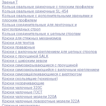
Звенья Т
Кольца овальные одиночные c плоским профилем
Кольца овальные одиночные SL-454
Кольца овальные с дополнительными звеньями и
плоским профилем
Кольца соединительные для ленточных и
круглопрядных строп
Кольца соединительные к цепным стропам
Крюки для стяжных механизмов
Крюки для тентов
Крюки праварные
Крюки с вилочным креплением для цепных стропов
Крюки с проушиной SALK
Крюки с широким зевом
Крюки самозакрывающиеся с проушиной
Крюки самозакрывающийся с вилочным креплением
Крюки самозащёлкивающиеся с вертлюгом
Крюки скользящие (чокерные)
Крюки укорачивающие
Крюки чалочные 320C
Крюки чалочные ГОСТ
Крюки чалочные модели 320А
Крюки чалочные поворотные модели 322А
Стяжные механизмы