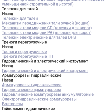
уменьшенной строительной высотой)
Тележки для талей
Назад
Тележки для талей
Механизм передвижения тали ручной (кошка)
Тележки к тали модели CD (тележки для ворот)
Тележки к тали модели РА (тележки для ворот)
Тележки электрические для талей DHS
Треноги перегрузочные
Назад
Треноги перегрузочные
Треноги перегрузочные ТП
Гидравлический и электрический инструмент
Назад
Гидравлический и электрический инструмент
Арматурорезы гидравлические
Назад
Арматурорезы гидравлические
Гидравлические арматурорезы
Гидравлические арматурорезы аккумуляторные
Электрогидравлические арматурорезы
Болторезы
Гайколомы гидравлические