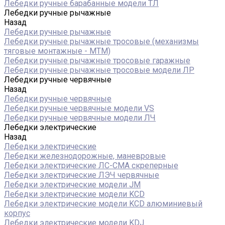
Лебедки ручные барабанные модели ТЛ
Лебедки ручные рычажные
Назад
Лебедки ручные рычажные
Лебедки ручные рычажные тросовые (механизмы
тяговые монтажные - МТМ)
Лебедки ручные рычажные тросовые гаражные
Лебедки ручные рычажные тросовые модели ЛР
Лебедки ручные червячные
Назад
Лебедки ручные червячные
Лебедки ручные червячные модели VS
Лебедки ручные червячные модели ЛЧ
Лебедки электрические
Назад
Лебедки электрические
Лебедки железнодорожные, маневровые
Лебедки электрические ЛС-СМА скреперные
Лебедки электрические ЛЭЧ червячные
Лебедки электрические модели JM
Лебедки электрические модели KCD
Лебедки электрические модели KCD алюминиевый
корпус
Лебедки электрические модели KDJ