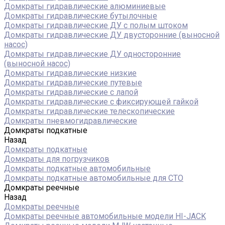
Домкраты гидравлические алюминиевые
Домкраты гидравлические бутылочные
Домкраты гидравлические ДУ c полым штоком
Домкраты гидравлические ДУ двусторонние (выносной
насос)
Домкраты гидравлические ДУ односторонние
(выносной насос)
Домкраты гидравлические низкие
Домкраты гидравлические путевые
Домкраты гидравлические с лапой
Домкраты гидравлические с фиксирующей гайкой
Домкраты гидравлические телескопические
Домкраты пневмогидравлические
Домкраты подкатные
Назад
Домкраты подкатные
Домкраты для погрузчиков
Домкраты подкатные автомобильные
Домкраты подкатные автомобильные для СТО
Домкраты реечные
Назад
Домкраты реечные
Домкраты реечные автомобильные модели HI-JACK