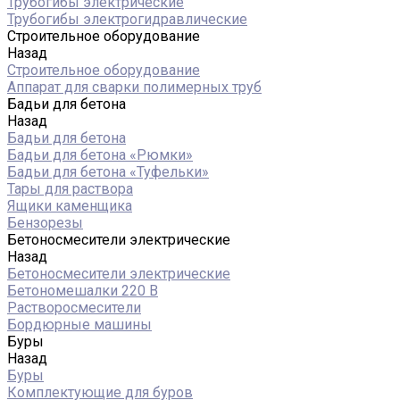
Трубогибы электрические
Трубогибы электрогидравлические
Строительное оборудование
Назад
Строительное оборудование
Аппарат для сварки полимерных труб
Бадьи для бетона
Назад
Бадьи для бетона
Бадьи для бетона «Рюмки»
Бадьи для бетона «Туфельки»
Тары для раствора
Ящики каменщика
Бензорезы
Бетоносмесители электрические
Назад
Бетоносмесители электрические
Бетономешалки 220 В
Растворосмесители
Бордюрные машины
Буры
Назад
Буры
Комплектующие для буров