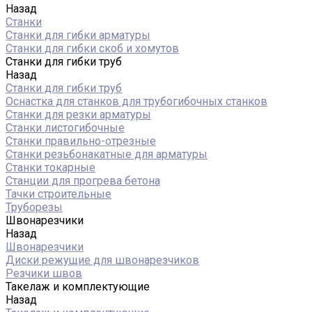
Назад
Станки
Станки для гибки арматуры
Станки для гибки скоб и хомутов
Станки для гибки труб
Назад
Станки для гибки труб
Оснастка для станков для трубогибочных станков
Станки для резки арматуры
Станки листогибочные
Станки правильно-отрезные
Станки резьбонакатные для арматуры
Станки токарные
Станции для прогрева бетона
Тачки строительные
Труборезы
Швонарезчики
Назад
Швонарезчики
Диски режущие для швонарезчиков
Резчики швов
Такелаж и комплектующие
Назад