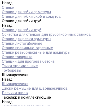
Назад
Станки
Станки для гибки арматуры
Станки для гибки скоб и хомутов
Станки для гибки труб
Назад
Станки для гибки труб
Оснастка для станков для трубогибочных станков
Станки для резки арматуры
Станки листогибочные
Станки правильно-отрезные
Станки резьбонакатные для арматуры
Станки токарные
Станции для прогрева бетона
Тачки строительные
Труборезы
Швонарезчики
Назад
Швонарезчики
Диски режущие для швонарезчиков
Резчики швов
Такелаж и комплектующие
Назад