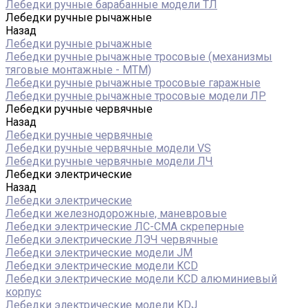
Лебедки ручные барабанные модели ТЛ
Лебедки ручные рычажные
Назад
Лебедки ручные рычажные
Лебедки ручные рычажные тросовые (механизмы
тяговые монтажные - МТМ)
Лебедки ручные рычажные тросовые гаражные
Лебедки ручные рычажные тросовые модели ЛР
Лебедки ручные червячные
Назад
Лебедки ручные червячные
Лебедки ручные червячные модели VS
Лебедки ручные червячные модели ЛЧ
Лебедки электрические
Назад
Лебедки электрические
Лебедки железнодорожные, маневровые
Лебедки электрические ЛС-СМА скреперные
Лебедки электрические ЛЭЧ червячные
Лебедки электрические модели JM
Лебедки электрические модели KCD
Лебедки электрические модели KCD алюминиевый
корпус
Лебедки электрические модели KDJ