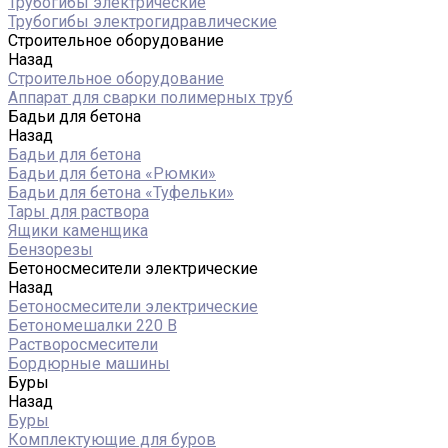
Трубогибы электрические
Трубогибы электрогидравлические
Строительное оборудование
Назад
Строительное оборудование
Аппарат для сварки полимерных труб
Бадьи для бетона
Назад
Бадьи для бетона
Бадьи для бетона «Рюмки»
Бадьи для бетона «Туфельки»
Тары для раствора
Ящики каменщика
Бензорезы
Бетоносмесители электрические
Назад
Бетоносмесители электрические
Бетономешалки 220 В
Растворосмесители
Бордюрные машины
Буры
Назад
Буры
Комплектующие для буров