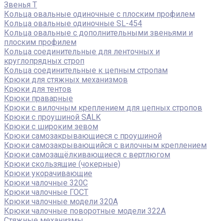
Звенья Т
Кольца овальные одиночные c плоским профилем
Кольца овальные одиночные SL-454
Кольца овальные с дополнительными звеньями и
плоским профилем
Кольца соединительные для ленточных и
круглопрядных строп
Кольца соединительные к цепным стропам
Крюки для стяжных механизмов
Крюки для тентов
Крюки праварные
Крюки с вилочным креплением для цепных стропов
Крюки с проушиной SALK
Крюки с широким зевом
Крюки самозакрывающиеся с проушиной
Крюки самозакрывающийся с вилочным креплением
Крюки самозащёлкивающиеся с вертлюгом
Крюки скользящие (чокерные)
Крюки укорачивающие
Крюки чалочные 320C
Крюки чалочные ГОСТ
Крюки чалочные модели 320А
Крюки чалочные поворотные модели 322А
Стяжные механизмы