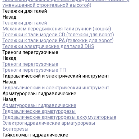
уменьшенной строительной высотой)
Тележки для талей
Назад
Тележки для талей
Механизм передвижения тали ручной (кошка)
Тележки к тали модели CD (тележки для ворот)
Тележки к тали модели РА (тележки для ворот)
Тележки электрические для талей DHS
Треноги перегрузочные
Назад
Треноги перегрузочные
Треноги перегрузочные ТП
Гидравлический и электрический инструмент
Назад
Гидравлический и электрический инструмент
Арматурорезы гидравлические
Назад
Арматурорезы гидравлические
Гидравлические арматурорезы
Гидравлические арматурорезы аккумуляторные
Электрогидравлические арматурорезы
Болторезы
Гайколомы гидравлические