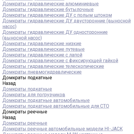
Домкраты гидравлические алюминиевые
Домкраты гидравлические бутылочные
Домкраты гидравлические ДУ c полым штоком
Домкраты гидравлические ДУ двусторонние (выносной
насос)
Домкраты гидравлические ДУ односторонние
(выносной насос)
Домкраты гидравлические низкие
Домкраты гидравлические путевые
Домкраты гидравлические с лапой
Домкраты гидравлические с фиксирующей гайкой
Домкраты гидравлические телескопические
Домкраты пневмогидравлические
Домкраты подкатные
Назад
Домкраты подкатные
Домкраты для погрузчиков
Домкраты подкатные автомобильные
Домкраты подкатные автомобильные для СТО
Домкраты реечные
Назад
Домкраты реечные
Домкраты реечные автомобильные модели HI-JACK