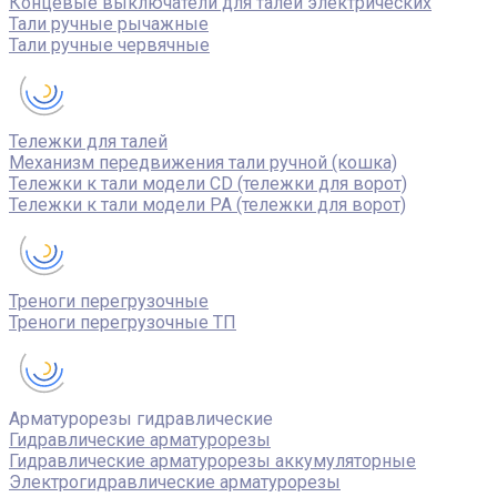
Концевые выключатели для талей электрических
Тали ручные рычажные
Тали ручные червячные
Тележки для талей
Механизм передвижения тали ручной (кошка)
Тележки к тали модели CD (тележки для ворот)
Тележки к тали модели РА (тележки для ворот)
Треноги перегрузочные
Треноги перегрузочные ТП
Арматурорезы гидравлические
Гидравлические арматурорезы
Гидравлические арматурорезы аккумуляторные
Электрогидравлические арматурорезы