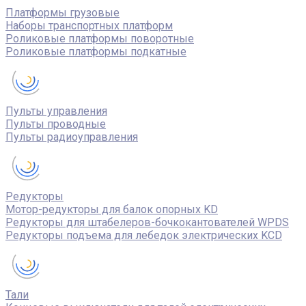
Платформы грузовые
Наборы транспортных платформ
Роликовые платформы поворотные
Роликовые платформы подкатные
Пульты управления
Пульты проводные
Пульты радиоуправления
Редукторы
Мотор-редукторы для балок опорных KD
Редукторы для штабелеров-бочкокантователей WPDS
Редукторы подъема для лебедок электрических KCD
Тали