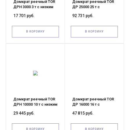
Домкрат реечный TOR
Домкрат реечный TOR
ДРН 3000 3 т с низким
ДР 25000 25 т с
подхватом и
обрезиненной ручкой
17 701 руб.
92 731 руб.
обрезиненной ручкой
В КОРЗИНУ
В КОРЗИНУ
Домкрат реечный TOR
Домкрат реечный TOR
ДРН 10000 10 т с низким
ДР 16000 16 т с
подхватом и
обрезиненной ручкой
29 445 руб.
47 815 руб.
обрезиненной ручкой
В КОРЗИНУ
В КОРЗИНУ