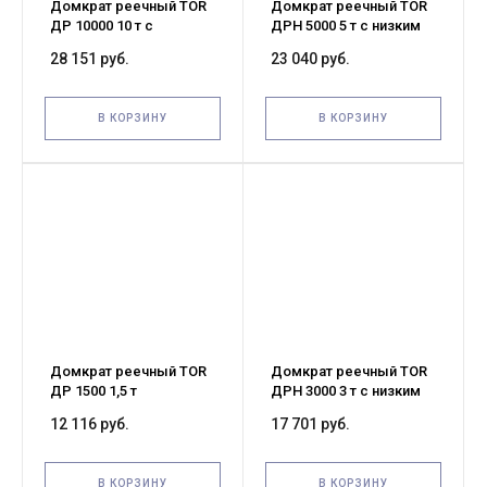
Домкрат реечный TOR
Домкрат реечный TOR
ДР 10000 10 т с
ДРН 5000 5 т с низким
обрезиненной ручкой
подхватом и
28 151 руб.
23 040 руб.
обрезиненной ручкой
В КОРЗИНУ
В КОРЗИНУ
Домкрат реечный TOR
Домкрат реечный TOR
ДР 1500 1,5 т
ДРН 3000 3 т с низким
подхватом
12 116 руб.
17 701 руб.
В КОРЗИНУ
В КОРЗИНУ