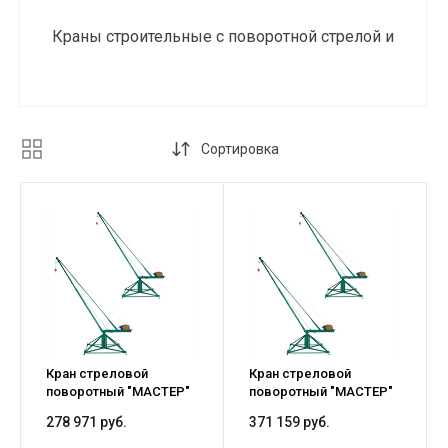
Краны строительные с поворотной стрелой и
лебедкой
Сортировка
Кран стреловой
Кран стреловой
поворотный "МАСТЕР"
поворотный "МАСТЕР"
320 кг 60 м без
500 кг 100 м без
278 971 руб.
371 159 руб.
противовесов
противовесов