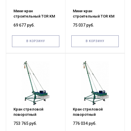
Мини-кран
Мини-кран
строительный TOR KM
строительный TOR KM
с поворотной стрелой и
с поворотной стрелой и
69 677 руб.
75 037 руб.
лебедкой KCD 500 кг 60
лебедкой KCD (TSA)
м 380В
300/500 кг 60/30 м 220В
В КОРЗИНУ
В КОРЗИНУ
Кран стреловой
Кран стреловой
поворотный
поворотный
"МАСТЕР-3" 1000 кг 50 м
"МАСТЕР-3" 1000 кг 50 м
753 765 руб.
776 034 руб.
с противовесами без
без противовесов с
колес
колесами