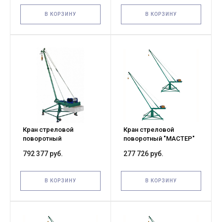
В КОРЗИНУ
В КОРЗИНУ
Кран стреловой
Кран стреловой
поворотный
поворотный "МАСТЕР"
"МАСТЕР-3" 1000 кг 50 м
320 кг 80 м без
792 377 руб.
277 726 руб.
с противовесами и
противовесов
колесами
В КОРЗИНУ
В КОРЗИНУ