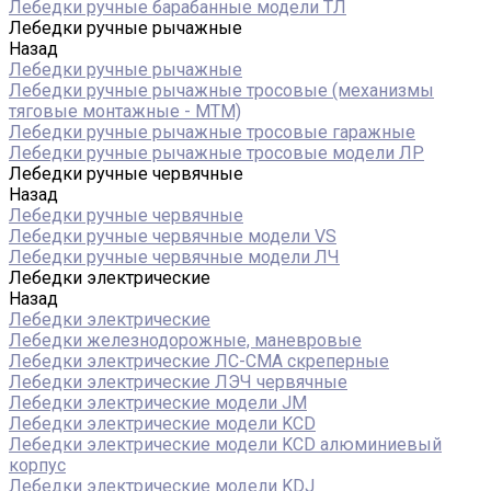
Лебедки ручные барабанные модели ТЛ
Лебедки ручные рычажные
Назад
Лебедки ручные рычажные
Лебедки ручные рычажные тросовые (механизмы
тяговые монтажные - МТМ)
Лебедки ручные рычажные тросовые гаражные
Лебедки ручные рычажные тросовые модели ЛР
Лебедки ручные червячные
Назад
Лебедки ручные червячные
Лебедки ручные червячные модели VS
Лебедки ручные червячные модели ЛЧ
Лебедки электрические
Назад
Лебедки электрические
Лебедки железнодорожные, маневровые
Лебедки электрические ЛС-СМА скреперные
Лебедки электрические ЛЭЧ червячные
Лебедки электрические модели JM
Лебедки электрические модели KCD
Лебедки электрические модели KCD алюминиевый
корпус
Лебедки электрические модели KDJ