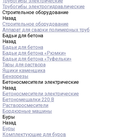
Трубогибы электрические
Трубогибы электрогидравлические
Строительное оборудование
Назад
Строительное оборудование
Аппарат для сварки полимерных труб
Бадьи для бетона
Назад
Бадьи для бетона
Бадьи для бетона «Рюмки»
Бадьи для бетона «Туфельки»
Тары для раствора
Ящики каменщика
Бензорезы
Бетоносмесители электрические
Назад
Бетоносмесители электрические
Бетономешалки 220 В
Растворосмесители
Бордюрные машины
Буры
Назад
Буры
Комплектующие для буров