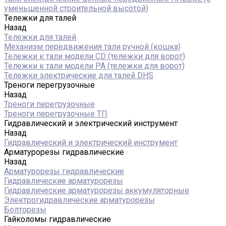
уменьшенной строительной высотой)
Тележки для талей
Назад
Тележки для талей
Механизм передвижения тали ручной (кошка)
Тележки к тали модели CD (тележки для ворот)
Тележки к тали модели РА (тележки для ворот)
Тележки электрические для талей DHS
Треноги перегрузочные
Назад
Треноги перегрузочные
Треноги перегрузочные ТП
Гидравлический и электрический инструмент
Назад
Гидравлический и электрический инструмент
Арматурорезы гидравлические
Назад
Арматурорезы гидравлические
Гидравлические арматурорезы
Гидравлические арматурорезы аккумуляторные
Электрогидравлические арматурорезы
Болторезы
Гайколомы гидравлические