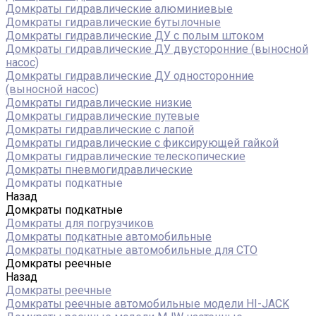
Домкраты гидравлические алюминиевые
Домкраты гидравлические бутылочные
Домкраты гидравлические ДУ c полым штоком
Домкраты гидравлические ДУ двусторонние (выносной
насос)
Домкраты гидравлические ДУ односторонние
(выносной насос)
Домкраты гидравлические низкие
Домкраты гидравлические путевые
Домкраты гидравлические с лапой
Домкраты гидравлические с фиксирующей гайкой
Домкраты гидравлические телескопические
Домкраты пневмогидравлические
Домкраты подкатные
Назад
Домкраты подкатные
Домкраты для погрузчиков
Домкраты подкатные автомобильные
Домкраты подкатные автомобильные для СТО
Домкраты реечные
Назад
Домкраты реечные
Домкраты реечные автомобильные модели HI-JACK