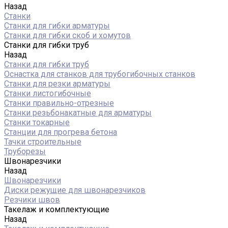
Назад
Станки
Станки для гибки арматуры
Станки для гибки скоб и хомутов
Станки для гибки труб
Назад
Станки для гибки труб
Оснастка для станков для трубогибочных станков
Станки для резки арматуры
Станки листогибочные
Станки правильно-отрезные
Станки резьбонакатные для арматуры
Станки токарные
Станции для прогрева бетона
Тачки строительные
Труборезы
Швонарезчики
Назад
Швонарезчики
Диски режущие для швонарезчиков
Резчики швов
Такелаж и комплектующие
Назад