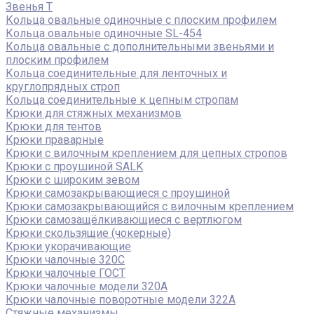
Звенья Т
Кольца овальные одиночные c плоским профилем
Кольца овальные одиночные SL-454
Кольца овальные с дополнительными звеньями и
плоским профилем
Кольца соединительные для ленточных и
круглопрядных строп
Кольца соединительные к цепным стропам
Крюки для стяжных механизмов
Крюки для тентов
Крюки праварные
Крюки с вилочным креплением для цепных стропов
Крюки с проушиной SALK
Крюки с широким зевом
Крюки самозакрывающиеся с проушиной
Крюки самозакрывающийся с вилочным креплением
Крюки самозащёлкивающиеся с вертлюгом
Крюки скользящие (чокерные)
Крюки укорачивающие
Крюки чалочные 320C
Крюки чалочные ГОСТ
Крюки чалочные модели 320А
Крюки чалочные поворотные модели 322А
Стяжные механизмы