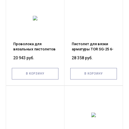
Проволока для
Пистолет для вязки
вязальных пистолетов
арматуры TOR SG-25 6-
SG 0,8мм х 110м
25 мм
20 943 руб.
28 358 руб.
коробка 45шт.
В КОРЗИНУ
В КОРЗИНУ