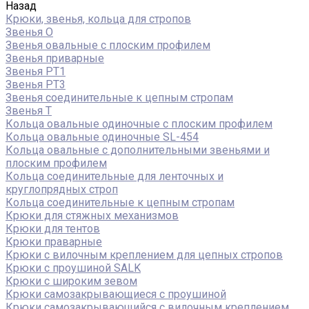
Назад
Крюки, звенья, кольца для стропов
Звенья О
Звенья овальные с плоским профилем
Звенья приварные
Звенья РТ1
Звенья РТ3
Звенья соединительные к цепным стропам
Звенья Т
Кольца овальные одиночные c плоским профилем
Кольца овальные одиночные SL-454
Кольца овальные с дополнительными звеньями и
плоским профилем
Кольца соединительные для ленточных и
круглопрядных строп
Кольца соединительные к цепным стропам
Крюки для стяжных механизмов
Крюки для тентов
Крюки праварные
Крюки с вилочным креплением для цепных стропов
Крюки с проушиной SALK
Крюки с широким зевом
Крюки самозакрывающиеся с проушиной
Крюки самозакрывающийся с вилочным креплением