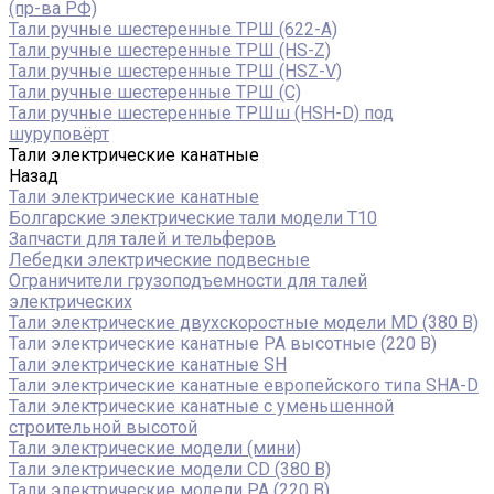
(пр-ва РФ)
Тали ручные шестеренные ТРШ (622-A)
Тали ручные шестеренные ТРШ (HS-Z)
Тали ручные шестеренные ТРШ (HSZ-V)
Тали ручные шестеренные ТРШ (С)
Тали ручные шестеренные ТРШш (HSH-D) под
шуруповёрт
Тали электрические канатные
Назад
Тали электрические канатные
Болгарские электрические тали модели T10
Запчасти для талей и тельферов
Лебедки электрические подвесные
Ограничители грузоподъемности для талей
электрических
Тали электрические двухскоростные модели MD (380 В)
Тали электрические канатные PA высотные (220 В)
Тали электрические канатные SH
Тали электрические канатные европейского типа SHA-D
Тали электрические канатные с уменьшенной
строительной высотой
Тали электрические модели (мини)
Тали электрические модели CD (380 В)
Тали электрические модели РА (220 В)