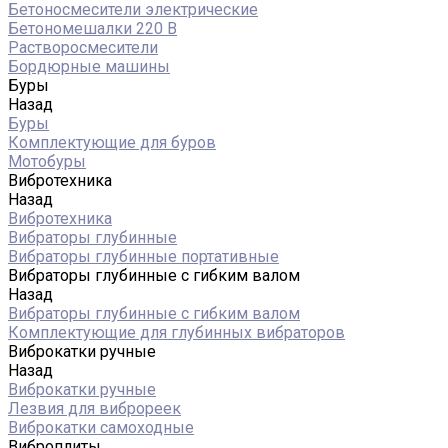
Бетоносмесители электрические
Бетономешалки 220 В
Растворосмесители
Бордюрные машины
Буры
Назад
Буры
Комплектующие для буров
Мотобуры
Вибротехника
Назад
Вибротехника
Вибраторы глубинные
Вибраторы глубинные портативные
Вибраторы глубинные с гибким валом
Назад
Вибраторы глубинные с гибким валом
Комплектующие для глубинных вибраторов
Виброкатки ручные
Назад
Виброкатки ручные
Лезвия для виброреек
Виброкатки самоходные
Виброплиты