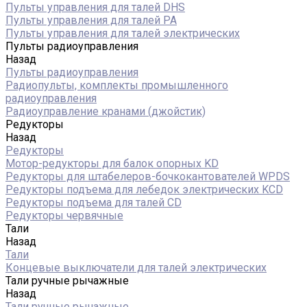
Пульты управления для талей DHS
Пульты управления для талей РА
Пульты управления для талей электрических
Пульты радиоуправления
Назад
Пульты радиоуправления
Радиопульты, комплекты промышленного
радиоуправления
Радиоуправление кранами (джойстик)
Редукторы
Назад
Редукторы
Мотор-редукторы для балок опорных KD
Редукторы для штабелеров-бочкокантователей WPDS
Редукторы подъема для лебедок электрических KCD
Редукторы подъема для талей CD
Редукторы червячные
Тали
Назад
Тали
Концевые выключатели для талей электрических
Тали ручные рычажные
Назад
Тали ручные рычажные