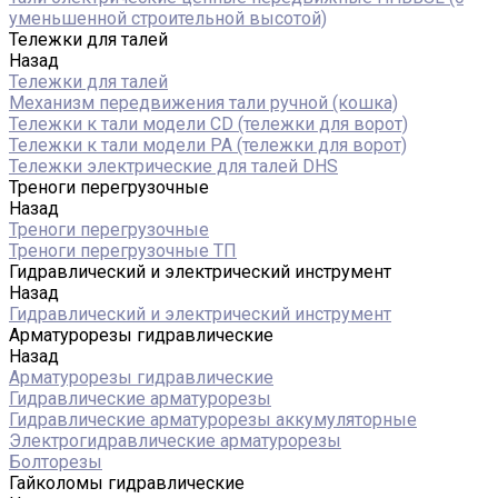
уменьшенной строительной высотой)
Тележки для талей
Назад
Тележки для талей
Механизм передвижения тали ручной (кошка)
Тележки к тали модели CD (тележки для ворот)
Тележки к тали модели РА (тележки для ворот)
Тележки электрические для талей DHS
Треноги перегрузочные
Назад
Треноги перегрузочные
Треноги перегрузочные ТП
Гидравлический и электрический инструмент
Назад
Гидравлический и электрический инструмент
Арматурорезы гидравлические
Назад
Арматурорезы гидравлические
Гидравлические арматурорезы
Гидравлические арматурорезы аккумуляторные
Электрогидравлические арматурорезы
Болторезы
Гайколомы гидравлические