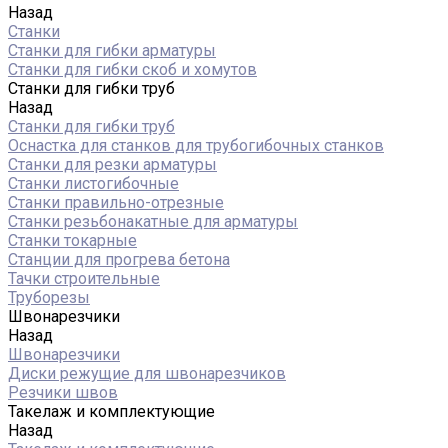
Назад
Станки
Станки для гибки арматуры
Станки для гибки скоб и хомутов
Станки для гибки труб
Назад
Станки для гибки труб
Оснастка для станков для трубогибочных станков
Станки для резки арматуры
Станки листогибочные
Станки правильно-отрезные
Станки резьбонакатные для арматуры
Станки токарные
Станции для прогрева бетона
Тачки строительные
Труборезы
Швонарезчики
Назад
Швонарезчики
Диски режущие для швонарезчиков
Резчики швов
Такелаж и комплектующие
Назад