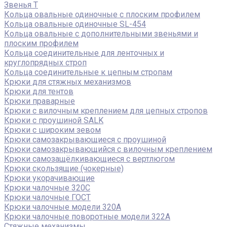
Звенья Т
Кольца овальные одиночные c плоским профилем
Кольца овальные одиночные SL-454
Кольца овальные с дополнительными звеньями и
плоским профилем
Кольца соединительные для ленточных и
круглопрядных строп
Кольца соединительные к цепным стропам
Крюки для стяжных механизмов
Крюки для тентов
Крюки праварные
Крюки с вилочным креплением для цепных стропов
Крюки с проушиной SALK
Крюки с широким зевом
Крюки самозакрывающиеся с проушиной
Крюки самозакрывающийся с вилочным креплением
Крюки самозащёлкивающиеся с вертлюгом
Крюки скользящие (чокерные)
Крюки укорачивающие
Крюки чалочные 320C
Крюки чалочные ГОСТ
Крюки чалочные модели 320А
Крюки чалочные поворотные модели 322А
Стяжные механизмы