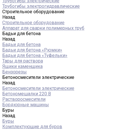
Трубогибы электрические
Трубогибы электрогидравлические
Строительное оборудование
Назад
Строительное оборудование
Аппарат для сварки полимерных труб
Бадьи для бетона
Назад
Бадьи для бетона
Бадьи для бетона «Рюмки»
Бадьи для бетона «Туфельки»
Тары для раствора
Ящики каменщика
Бензорезы
Бетоносмесители электрические
Назад
Бетоносмесители электрические
Бетономешалки 220 В
Растворосмесители
Бордюрные машины
Буры
Назад
Буры
Комплектующие для буров