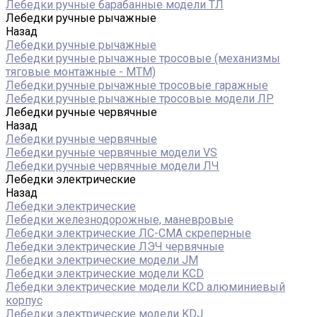
Лебедки ручные барабанные модели ТЛ
Лебедки ручные рычажные
Назад
Лебедки ручные рычажные
Лебедки ручные рычажные тросовые (механизмы
тяговые монтажные - МТМ)
Лебедки ручные рычажные тросовые гаражные
Лебедки ручные рычажные тросовые модели ЛР
Лебедки ручные червячные
Назад
Лебедки ручные червячные
Лебедки ручные червячные модели VS
Лебедки ручные червячные модели ЛЧ
Лебедки электрические
Назад
Лебедки электрические
Лебедки железнодорожные, маневровые
Лебедки электрические ЛС-СМА скреперные
Лебедки электрические ЛЭЧ червячные
Лебедки электрические модели JM
Лебедки электрические модели KCD
Лебедки электрические модели KCD алюминиевый
корпус
Лебедки электрические модели KDJ