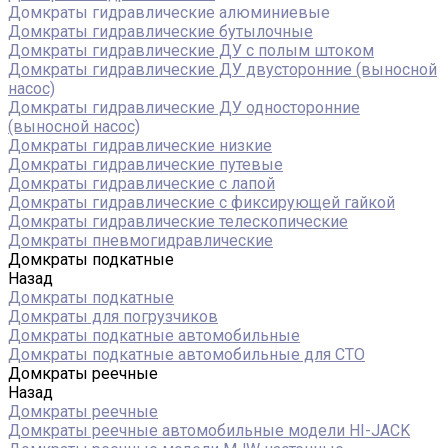
Домкраты гидравлические алюминиевые
Домкраты гидравлические бутылочные
Домкраты гидравлические ДУ c полым штоком
Домкраты гидравлические ДУ двусторонние (выносной
насос)
Домкраты гидравлические ДУ односторонние
(выносной насос)
Домкраты гидравлические низкие
Домкраты гидравлические путевые
Домкраты гидравлические с лапой
Домкраты гидравлические с фиксирующей гайкой
Домкраты гидравлические телескопические
Домкраты пневмогидравлические
Домкраты подкатные
Назад
Домкраты подкатные
Домкраты для погрузчиков
Домкраты подкатные автомобильные
Домкраты подкатные автомобильные для СТО
Домкраты реечные
Назад
Домкраты реечные
Домкраты реечные автомобильные модели HI-JACK