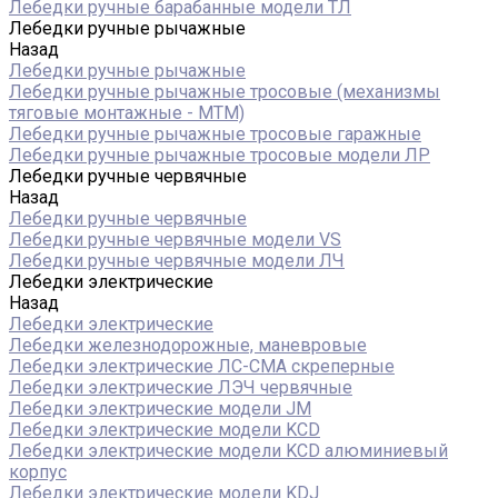
Лебедки ручные барабанные модели ТЛ
Лебедки ручные рычажные
Назад
Лебедки ручные рычажные
Лебедки ручные рычажные тросовые (механизмы
тяговые монтажные - МТМ)
Лебедки ручные рычажные тросовые гаражные
Лебедки ручные рычажные тросовые модели ЛР
Лебедки ручные червячные
Назад
Лебедки ручные червячные
Лебедки ручные червячные модели VS
Лебедки ручные червячные модели ЛЧ
Лебедки электрические
Назад
Лебедки электрические
Лебедки железнодорожные, маневровые
Лебедки электрические ЛС-СМА скреперные
Лебедки электрические ЛЭЧ червячные
Лебедки электрические модели JM
Лебедки электрические модели KCD
Лебедки электрические модели KCD алюминиевый
корпус
Лебедки электрические модели KDJ