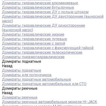
Домкраты гидравлические алюминиевые
Домкраты гидравлические бутылочные
Домкраты гидравлические ДУ c полым штоком
Домкраты гидравлические ДУ двусторонние (выносной
насос)
Домкраты гидравлические ДУ односторонние
(выносной насос)
Домкраты гидравлические низкие
Домкраты гидравлические путевые
Домкраты гидравлические с лапой
Домкраты гидравлические с фиксирующей гайкой
Домкраты гидравлические телескопические
Домкраты пневмогидравлические
Домкраты подкатные
Назад
Домкраты подкатные
Домкраты для погрузчиков
Домкраты подкатные автомобильные
Домкраты подкатные автомобильные для СТО
Домкраты реечные
Назад
Домкраты реечные
Домкраты реечные автомобильные модели HI-JACK