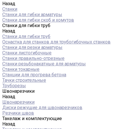
Назад
Станки
Станки для гибки арматуры
Станки для гибки скоб и хомутов
Станки для гибки труб
Назад
Станки для гибки труб
Оснастка для станков для трубогибочных станков
Станки для резки арматуры
Станки листогибочные
Станки правильно-отрезные
Станки резьбонакатные для арматуры
Станки токарные
Станции для прогрева бетона
Тачки строительные
Труборезы
Швонарезчики
Назад
Швонарезчики
Диски режущие для швонарезчиков
Резчики швов
Такелаж и комплектующие
Назад