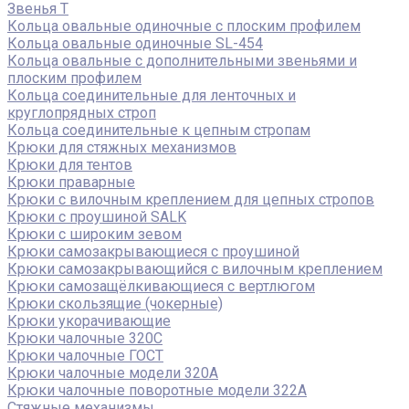
Звенья Т
Кольца овальные одиночные c плоским профилем
Кольца овальные одиночные SL-454
Кольца овальные с дополнительными звеньями и
плоским профилем
Кольца соединительные для ленточных и
круглопрядных строп
Кольца соединительные к цепным стропам
Крюки для стяжных механизмов
Крюки для тентов
Крюки праварные
Крюки с вилочным креплением для цепных стропов
Крюки с проушиной SALK
Крюки с широким зевом
Крюки самозакрывающиеся с проушиной
Крюки самозакрывающийся с вилочным креплением
Крюки самозащёлкивающиеся с вертлюгом
Крюки скользящие (чокерные)
Крюки укорачивающие
Крюки чалочные 320C
Крюки чалочные ГОСТ
Крюки чалочные модели 320А
Крюки чалочные поворотные модели 322А
Стяжные механизмы