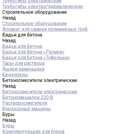
Трубогибы электрические
Трубогибы электрогидравлические
Строительное оборудование
Назад
Строительное оборудование
Аппарат для сварки полимерных труб
Бадьи для бетона
Назад
Бадьи для бетона
Бадьи для бетона «Рюмки»
Бадьи для бетона «Туфельки»
Тары для раствора
Ящики каменщика
Бензорезы
Бетоносмесители электрические
Назад
Бетоносмесители электрические
Бетономешалки 220 В
Растворосмесители
Бордюрные машины
Буры
Назад
Буры
Комплектующие для буров