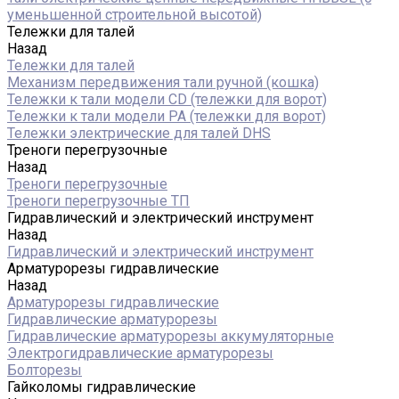
уменьшенной строительной высотой)
Тележки для талей
Назад
Тележки для талей
Механизм передвижения тали ручной (кошка)
Тележки к тали модели CD (тележки для ворот)
Тележки к тали модели РА (тележки для ворот)
Тележки электрические для талей DHS
Треноги перегрузочные
Назад
Треноги перегрузочные
Треноги перегрузочные ТП
Гидравлический и электрический инструмент
Назад
Гидравлический и электрический инструмент
Арматурорезы гидравлические
Назад
Арматурорезы гидравлические
Гидравлические арматурорезы
Гидравлические арматурорезы аккумуляторные
Электрогидравлические арматурорезы
Болторезы
Гайколомы гидравлические