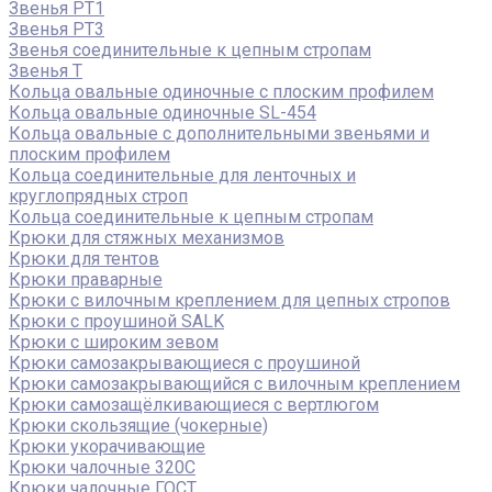
Звенья РТ1
Звенья РТ3
Звенья соединительные к цепным стропам
Звенья Т
Кольца овальные одиночные c плоским профилем
Кольца овальные одиночные SL-454
Кольца овальные с дополнительными звеньями и
плоским профилем
Кольца соединительные для ленточных и
круглопрядных строп
Кольца соединительные к цепным стропам
Крюки для стяжных механизмов
Крюки для тентов
Крюки праварные
Крюки с вилочным креплением для цепных стропов
Крюки с проушиной SALK
Крюки с широким зевом
Крюки самозакрывающиеся с проушиной
Крюки самозакрывающийся с вилочным креплением
Крюки самозащёлкивающиеся с вертлюгом
Крюки скользящие (чокерные)
Крюки укорачивающие
Крюки чалочные 320C
Крюки чалочные ГОСТ