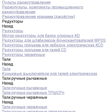
Пульты радиоуправления
Радиопульты, комплекты промышленного
радиоуправления
Радиоуправление кранами (джойстик)
Редукторы
Назад
Редукторы
Мотор-редукторы для балок опорных KD
Редукторы для штабелеров-бочкокантователей WPDS
Редукторы подъема для лебедок электрических KCD
Редукторы подъема для талей CD
Редукторы червячные
Тали
Назад
Тали
Концевые выключатели для талей электрических
Тали ручные рычажные
Назад
Тали ручные рычажные
Тали ручные рычажные ТРШСРп
Тали ручные червячные
Назад
Тали ручные червячные
Тали ручные червячные передвижные