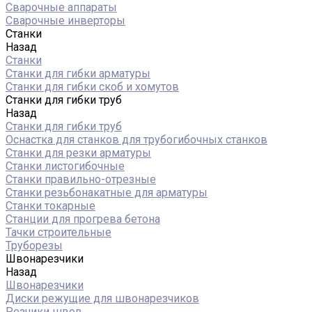
Сварочные аппараты
Сварочные инверторы
Станки
Назад
Станки
Станки для гибки арматуры
Станки для гибки скоб и хомутов
Станки для гибки труб
Назад
Станки для гибки труб
Оснастка для станков для трубогибочных станков
Станки для резки арматуры
Станки листогибочные
Станки правильно-отрезные
Станки резьбонакатные для арматуры
Станки токарные
Станции для прогрева бетона
Тачки строительные
Труборезы
Швонарезчики
Назад
Швонарезчики
Диски режущие для швонарезчиков
Резчики швов