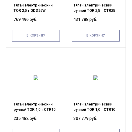
Тягач электрический
Тягач электрический
TOR 2,5 т QDD25W
ручной TOR 2,5 т CTR25
(двигатель DC,
поводковый (литые
769 496 руб.
431 788 руб.
пневматические шины)
колеса)
В КОРЗИНУ
В КОРЗИНУ
Тягач электрический
Тягач электрический
ручной TOR 1,0 т CTR10
ручной TOR 1,0 т CTR10
поводковый
поводковый
235 482 руб.
307 779 руб.
(пневматические
(пневматические
колеса)
колеса)