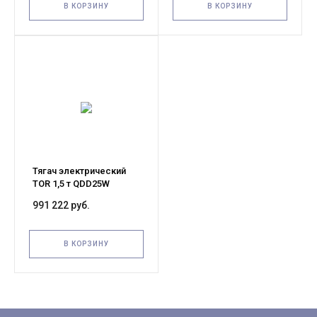
В КОРЗИНУ
В КОРЗИНУ
Тягач электрический
TOR 1,5 т QDD25W
(двигатель DC,
991 222 руб.
пневматические шины)
В КОРЗИНУ