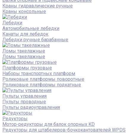
Балки опорные и подвесные концевые
Краны гидравлические ручные
Краны консольные
Лебедки
Автомобильные лебедки
Канаты для лебедок
Лебедки ручные барабанные
Ломы такелажные
Ломы такелажные
Платформы грузовые
Наборы транспортных платформ
Роликовые платформы поворотные
Роликовые платформы подкатные
Пульты управления
Пульты проводные
Пульты радиоуправления
Редукторы
Мотор-редукторы для балок опорных KD
Редукторы для штабелеров-бочкокантователей WPDS