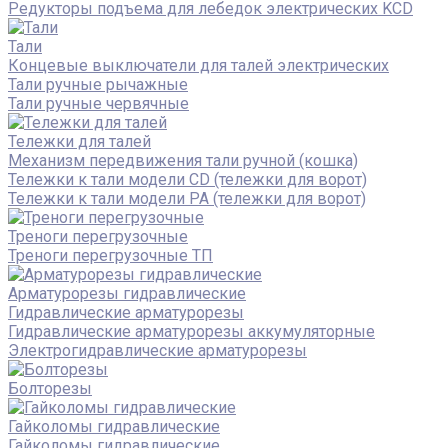
Редукторы подъема для лебедок электрических KCD
Тали
Концевые выключатели для талей электрических
Тали ручные рычажные
Тали ручные червячные
Тележки для талей
Механизм передвижения тали ручной (кошка)
Тележки к тали модели CD (тележки для ворот)
Тележки к тали модели РА (тележки для ворот)
Треноги перегрузочные
Треноги перегрузочные ТП
Арматурорезы гидравлические
Гидравлические арматурорезы
Гидравлические арматурорезы аккумуляторные
Электрогидравлические арматурорезы
Болторезы
Гайколомы гидравлические
Гайколомы гидравлические