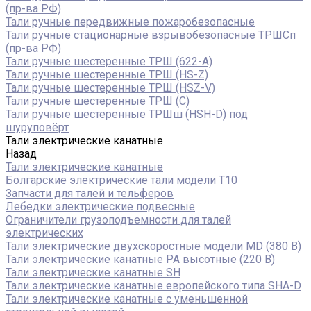
(пр-ва РФ)
Тали ручные передвижные пожаробезопасные
Тали ручные стационарные взрывобезопасные ТРШСп
(пр-ва РФ)
Тали ручные шестеренные ТРШ (622-A)
Тали ручные шестеренные ТРШ (HS-Z)
Тали ручные шестеренные ТРШ (HSZ-V)
Тали ручные шестеренные ТРШ (С)
Тали ручные шестеренные ТРШш (HSH-D) под
шуруповёрт
Тали электрические канатные
Назад
Тали электрические канатные
Болгарские электрические тали модели T10
Запчасти для талей и тельферов
Лебедки электрические подвесные
Ограничители грузоподъемности для талей
электрических
Тали электрические двухскоростные модели MD (380 В)
Тали электрические канатные PA высотные (220 В)
Тали электрические канатные SH
Тали электрические канатные европейского типа SHA-D
Тали электрические канатные с уменьшенной