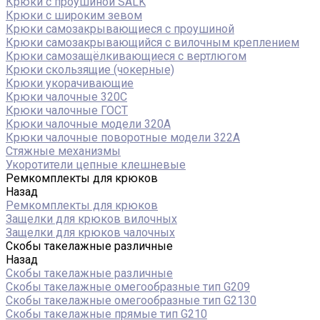
Крюки с проушиной SALK
Крюки с широким зевом
Крюки самозакрывающиеся с проушиной
Крюки самозакрывающийся с вилочным креплением
Крюки самозащёлкивающиеся с вертлюгом
Крюки скользящие (чокерные)
Крюки укорачивающие
Крюки чалочные 320C
Крюки чалочные ГОСТ
Крюки чалочные модели 320А
Крюки чалочные поворотные модели 322А
Стяжные механизмы
Укоротители цепные клешневые
Ремкомплекты для крюков
Назад
Ремкомплекты для крюков
Защелки для крюков вилочных
Защелки для крюков чалочных
Скобы такелажные различные
Назад
Скобы такелажные различные
Скобы такелажные омегообразные тип G209
Скобы такелажные омегообразные тип G2130
Скобы такелажные прямые тип G210