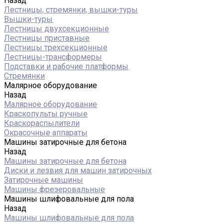
Назад
Лестницы, стремянки, вышки-туры
Вышки-туры
Лестницы двухсекционные
Лестницы приставные
Лестницы трехсекционные
Лестницы-трансформеры
Подставки и рабочие платформы
Стремянки
Малярное оборудование
Назад
Малярное оборудование
Краскопульты ручные
Краскораспылители
Окрасочные аппараты
Машины затирочные для бетона
Назад
Машины затирочные для бетона
Диски и лезвия для машин затирочных
Затирочные машины
Машины фрезеровальные
Машины шлифовальные для пола
Назад
Машины шлифовальные для пола