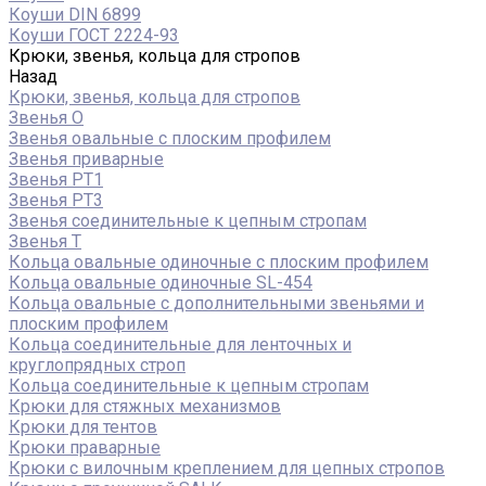
Коуши DIN 6899
Коуши ГОСТ 2224-93
Крюки, звенья, кольца для стропов
Назад
Крюки, звенья, кольца для стропов
Звенья О
Звенья овальные с плоским профилем
Звенья приварные
Звенья РТ1
Звенья РТ3
Звенья соединительные к цепным стропам
Звенья Т
Кольца овальные одиночные c плоским профилем
Кольца овальные одиночные SL-454
Кольца овальные с дополнительными звеньями и
плоским профилем
Кольца соединительные для ленточных и
круглопрядных строп
Кольца соединительные к цепным стропам
Крюки для стяжных механизмов
Крюки для тентов
Крюки праварные
Крюки с вилочным креплением для цепных стропов