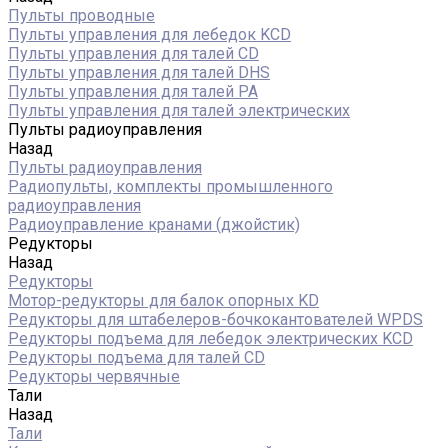
Пульты проводные
Пульты управления для лебедок KCD
Пульты управления для талей CD
Пульты управления для талей DHS
Пульты управления для талей РА
Пульты управления для талей электрических
Пульты радиоуправления
Назад
Пульты радиоуправления
Радиопульты, комплекты промышленного
радиоуправления
Радиоуправление кранами (джойстик)
Редукторы
Назад
Редукторы
Мотор-редукторы для балок опорных KD
Редукторы для штабелеров-бочкокантователей WPDS
Редукторы подъема для лебедок электрических KCD
Редукторы подъема для талей CD
Редукторы червячные
Тали
Назад
Тали