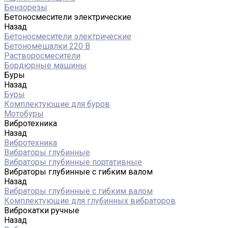
Бензорезы
Бетоносмесители электрические
Назад
Бетоносмесители электрические
Бетономешалки 220 В
Растворосмесители
Бордюрные машины
Буры
Назад
Буры
Комплектующие для буров
Мотобуры
Вибротехника
Назад
Вибротехника
Вибраторы глубинные
Вибраторы глубинные портативные
Вибраторы глубинные с гибким валом
Назад
Вибраторы глубинные с гибким валом
Комплектующие для глубинных вибраторов
Виброкатки ручные
Назад