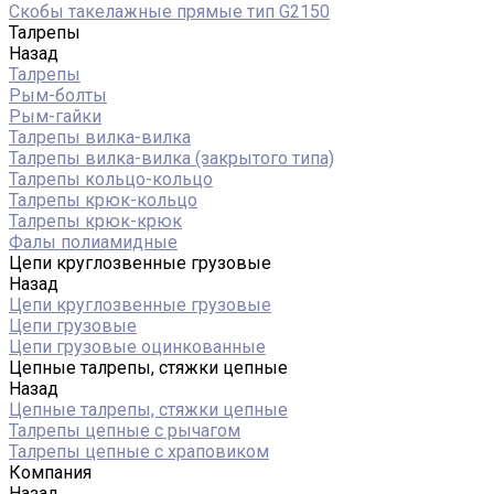
Скобы такелажные прямые тип G2150
Талрепы
Назад
Талрепы
Рым-болты
Рым-гайки
Талрепы вилка-вилка
Талрепы вилка-вилка (закрытого типа)
Талрепы кольцо-кольцо
Талрепы крюк-кольцо
Талрепы крюк-крюк
Фалы полиамидные
Цепи круглозвенные грузовые
Назад
Цепи круглозвенные грузовые
Цепи грузовые
Цепи грузовые оцинкованные
Цепные талрепы, стяжки цепные
Назад
Цепные талрепы, стяжки цепные
Талрепы цепные с рычагом
Талрепы цепные с храповиком
Компания
Назад