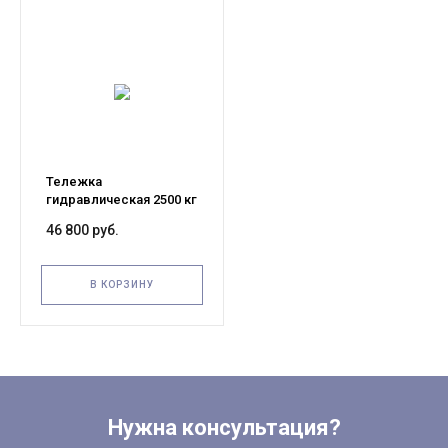
Тележка
гидравлическая 2500 кг
1150х450 мм TOR RHP
46 800 руб.
узковильная
(полиуретановые
колеса)
В КОРЗИНУ
Нужна консультация?