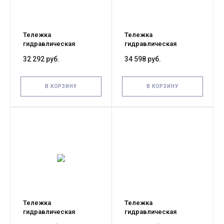
Тележка
Тележка
гидравлическая
гидравлическая
узковильная 2500 кг
узковильная 2500 кг
32 292 руб.
34 598 руб.
800x450 мм
1150х450 мм
полиуретановые
полиуретановые
колеса TOR RHP
колеса TOR RHP
В КОРЗИНУ
В КОРЗИНУ
Тележка
Тележка
гидравлическая
гидравлическая
узковильная 2000 кг
узковильная 2500 кг