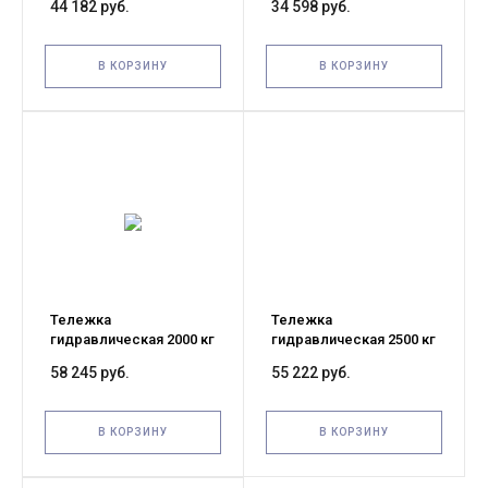
44 182 руб.
34 598 руб.
900х406 мм XILIN BFZ
1150х450 мм
полиуретановые
колеса TOR RHP(BF)
В КОРЗИНУ
В КОРЗИНУ
PRO
Тележка
Тележка
гидравлическая 2000 кг
гидравлическая 2500 кг
900х406 мм XILIN BFZ
1150х450 мм TOR
58 245 руб.
55 222 руб.
узковильная
RHP(BF) узковильная
(полиуретановые
(полиуретановые
колеса)
колеса)
В КОРЗИНУ
В КОРЗИНУ