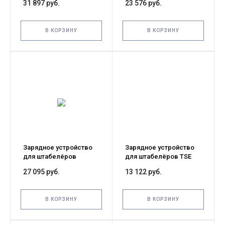
31 897 руб.
23 576 руб.
Li-ion 24V/30A WS15H
Li-ion 24V/15A
быстрая зарядка
В КОРЗИНУ
В КОРЗИНУ
Зарядное устройство
Зарядное устройство
для штабелёров
для штабелёров TSE
CDD15K-EN 25,6V/25A
(Charger XYM 300W
27 095 руб.
13 122 руб.
(Charger)
12V/15A)
В КОРЗИНУ
В КОРЗИНУ