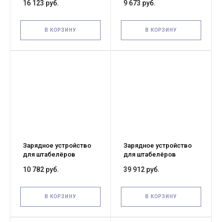
16 123 руб.
9 673 руб.
РОССИЯ (Charger)
В КОРЗИНУ
В КОРЗИНУ
Зарядное устройство
Зарядное устройство
для штабелёров
для штабелёров
CDD15R-EN 24V/10A
CDDK15-III/CDDR15-III
10 782 руб.
39 912 руб.
(Charger External)
24V/30A (Charger)
В КОРЗИНУ
В КОРЗИНУ