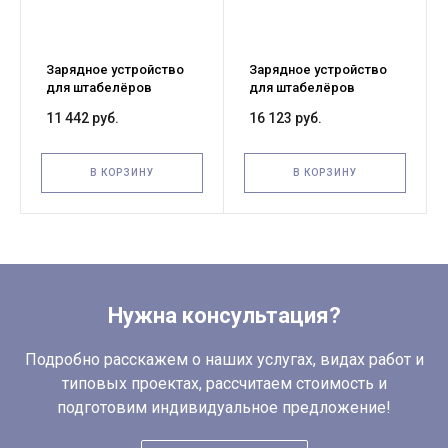
Зарядное устройство
Зарядное устройство
для штабелёров
для штабелёров
CDD10R-E/CDD12R-E
WS/IWS 24V/10A
11 442 руб.
16 123 руб.
24V/10A (Charger)
(Charger)
В КОРЗИНУ
В КОРЗИНУ
Нужна консультация?
Подробно расскажем о наших услугах, видах работ и
типовых проектах, рассчитаем стоимость и
подготовим индивидуальное предложение!