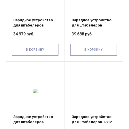
Зарядное устройство
Зарядное устройство
для штабелёров
для штабелёров
CDD12-WS 24V\10A
CDDK15-III 24V/40A
34 979 руб.
39 688 руб.
(Charger SWCH24V\10A)
(Charger)
В КОРЗИНУ
В КОРЗИНУ
Зарядное устройство
Зарядное устройство
для штабелёров
для штабелёров TS12
WS/IWS 24V/10A
24V 10А (Charger 10A)