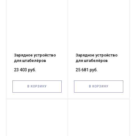
Зарядное устройство
Зарядное устройство
для штабелёров
для штабелёров
WS/IWS 24V/15A
CDD10R-E/CDD12R-E
23 403 руб.
25 681 руб.
(Charger)
24V/25A Li-ion (Charger)
В КОРЗИНУ
В КОРЗИНУ