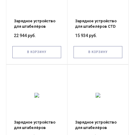
Зарядное устройство
Зарядное устройство
для штабелёров
для штабелёров CTD
DYC/PEMS 12V/15A
12V/15A встроенное
22 944 руб.
15 934 руб.
(Charger)
(Charger)
В КОРЗИНУ
В КОРЗИНУ
Зарядное устройство
Зарядное устройство
для штабелёров
для штабелёров
WS15H/WS15H SC PRO
WS15H/WS15H SC PRO