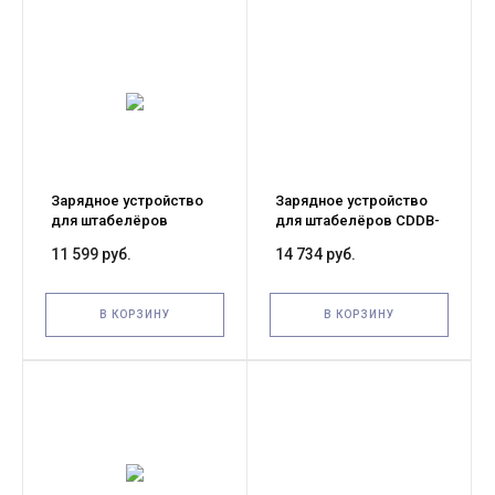
Зарядное устройство
Зарядное устройство
для штабелёров
для штабелёров CDDB-
TS15\TS15i (Charger 48V
E 12V/15A (Outside
11 599 руб.
14 734 руб.
5A 61-500-112-10)
charger 12V/15A)
В КОРЗИНУ
В КОРЗИНУ