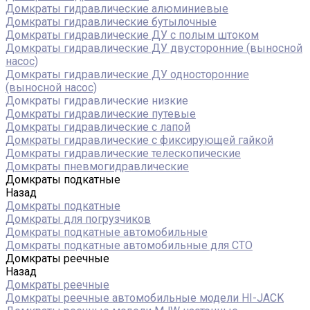
Домкраты гидравлические алюминиевые
Домкраты гидравлические бутылочные
Домкраты гидравлические ДУ c полым штоком
Домкраты гидравлические ДУ двусторонние (выносной
насос)
Домкраты гидравлические ДУ односторонние
(выносной насос)
Домкраты гидравлические низкие
Домкраты гидравлические путевые
Домкраты гидравлические с лапой
Домкраты гидравлические с фиксирующей гайкой
Домкраты гидравлические телескопические
Домкраты пневмогидравлические
Домкраты подкатные
Назад
Домкраты подкатные
Домкраты для погрузчиков
Домкраты подкатные автомобильные
Домкраты подкатные автомобильные для СТО
Домкраты реечные
Назад
Домкраты реечные
Домкраты реечные автомобильные модели HI-JACK