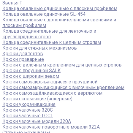
Звенья Т
Кольца овальные одиночные c плоским профилем
Кольца овальные одиночные SL-454
Кольца овальные с дополнительными звеньями и
плоским профилем
Кольца соединительные для ленточных и
круглопрядных строп
Кольца соединительные к цепным стропам
Крюки для стяжных механизмов
Крюки для тентов
Крюки праварные
Крюки с вилочным креплением для цепных стропов
Крюки с проушиной SALK
Крюки с широким зевом
Крюки самозакрывающиеся с проушиной
Крюки самозакрывающийся с вилочным креплением
Крюки самозащёлкивающиеся с вертлюгом
Крюки скользящие (чокерные)
Крюки укорачивающие
Крюки чалочные 320C
Крюки чалочные ГОСТ
Крюки чалочные модели 320А
Крюки чалочные поворотные модели 322А
Стяжные механизмы