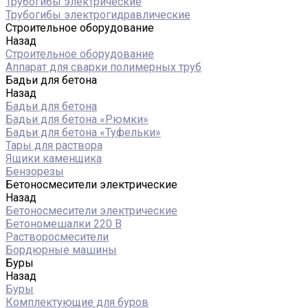
Трубогибы электрические
Трубогибы электрогидравлические
Строительное оборудование
Назад
Строительное оборудование
Аппарат для сварки полимерных труб
Бадьи для бетона
Назад
Бадьи для бетона
Бадьи для бетона «Рюмки»
Бадьи для бетона «Туфельки»
Тары для раствора
Ящики каменщика
Бензорезы
Бетоносмесители электрические
Назад
Бетоносмесители электрические
Бетономешалки 220 В
Растворосмесители
Бордюрные машины
Буры
Назад
Буры
Комплектующие для буров