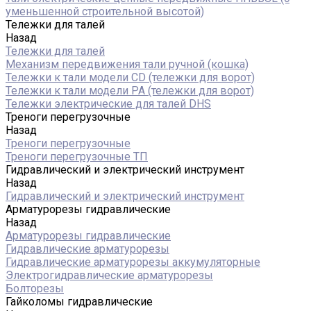
уменьшенной строительной высотой)
Тележки для талей
Назад
Тележки для талей
Механизм передвижения тали ручной (кошка)
Тележки к тали модели CD (тележки для ворот)
Тележки к тали модели РА (тележки для ворот)
Тележки электрические для талей DHS
Треноги перегрузочные
Назад
Треноги перегрузочные
Треноги перегрузочные ТП
Гидравлический и электрический инструмент
Назад
Гидравлический и электрический инструмент
Арматурорезы гидравлические
Назад
Арматурорезы гидравлические
Гидравлические арматурорезы
Гидравлические арматурорезы аккумуляторные
Электрогидравлические арматурорезы
Болторезы
Гайколомы гидравлические