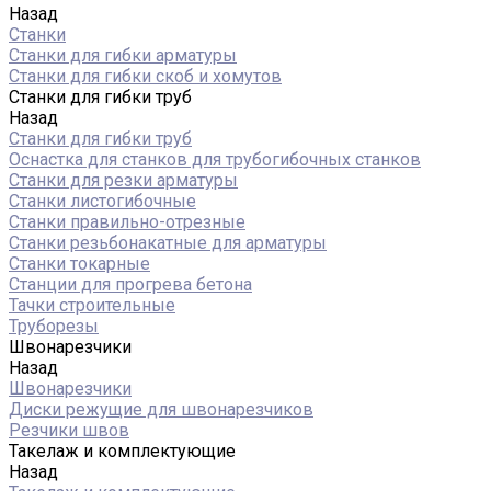
Назад
Станки
Станки для гибки арматуры
Станки для гибки скоб и хомутов
Станки для гибки труб
Назад
Станки для гибки труб
Оснастка для станков для трубогибочных станков
Станки для резки арматуры
Станки листогибочные
Станки правильно-отрезные
Станки резьбонакатные для арматуры
Станки токарные
Станции для прогрева бетона
Тачки строительные
Труборезы
Швонарезчики
Назад
Швонарезчики
Диски режущие для швонарезчиков
Резчики швов
Такелаж и комплектующие
Назад