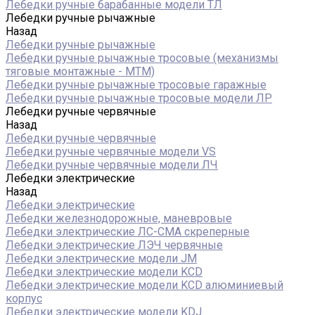
Лебедки ручные барабанные модели ТЛ
Лебедки ручные рычажные
Назад
Лебедки ручные рычажные
Лебедки ручные рычажные тросовые (механизмы
тяговые монтажные - МТМ)
Лебедки ручные рычажные тросовые гаражные
Лебедки ручные рычажные тросовые модели ЛР
Лебедки ручные червячные
Назад
Лебедки ручные червячные
Лебедки ручные червячные модели VS
Лебедки ручные червячные модели ЛЧ
Лебедки электрические
Назад
Лебедки электрические
Лебедки железнодорожные, маневровые
Лебедки электрические ЛС-СМА скреперные
Лебедки электрические ЛЭЧ червячные
Лебедки электрические модели JM
Лебедки электрические модели KCD
Лебедки электрические модели KCD алюминиевый
корпус
Лебедки электрические модели KDJ