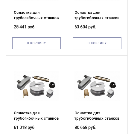
Оснастка для
Оснастка для
трубогибочных станков
трубогибочных станков
WG38 1/2" 15мм*3
WG38 1" 25мм*3 круглая
28 441 руб.
63 604 руб.
круглая труба
труба
В КОРЗИНУ
В КОРЗИНУ
Оснастка для
Оснастка для
трубогибочных станков
трубогибочных станков
WG38 3/4" 20мм*3
WG50 1" 1(1½)" 40мм*3
61 018 руб.
80 668 руб.
круглая труба
круглая труба