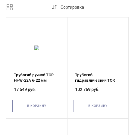
Сортировка
Трубогиб ручной TOR
Трубогиб
HHW-22A 6-22 мм
гидравлический TOR
(переносной,
HHW-4F 20 т 21,3-108 мм
17 549 руб.
102 769 руб.
двухсторонний)
(с выносным насосом)
В КОРЗИНУ
В КОРЗИНУ