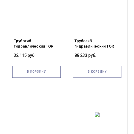
Трубогиб
Трубогиб
гидравлический TOR
гидравлический TOR
HHW-2 13 т 21,3-60 мм (с
HHW-4J 23 т 21,3-108 мм
32 115 руб.
88 233 руб.
колесами)
В КОРЗИНУ
В КОРЗИНУ