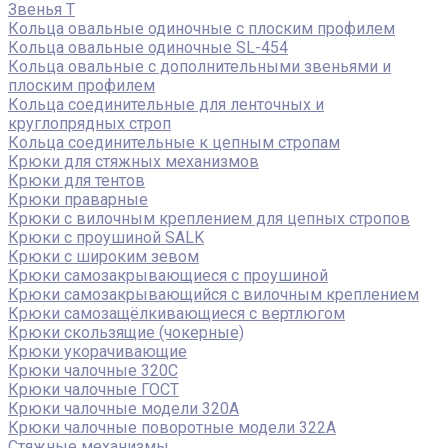
Звенья Т
Кольца овальные одиночные c плоским профилем
Кольца овальные одиночные SL-454
Кольца овальные с дополнительными звеньями и
плоским профилем
Кольца соединительные для ленточных и
круглопрядных строп
Кольца соединительные к цепным стропам
Крюки для стяжных механизмов
Крюки для тентов
Крюки праварные
Крюки с вилочным креплением для цепных стропов
Крюки с проушиной SALK
Крюки с широким зевом
Крюки самозакрывающиеся с проушиной
Крюки самозакрывающийся с вилочным креплением
Крюки самозащёлкивающиеся с вертлюгом
Крюки скользящие (чокерные)
Крюки укорачивающие
Крюки чалочные 320C
Крюки чалочные ГОСТ
Крюки чалочные модели 320А
Крюки чалочные поворотные модели 322А
Стяжные механизмы