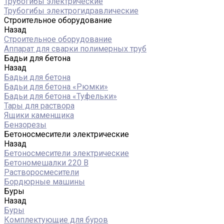
Трубогибы электрические
Трубогибы электрогидравлические
Строительное оборудование
Назад
Строительное оборудование
Аппарат для сварки полимерных труб
Бадьи для бетона
Назад
Бадьи для бетона
Бадьи для бетона «Рюмки»
Бадьи для бетона «Туфельки»
Тары для раствора
Ящики каменщика
Бензорезы
Бетоносмесители электрические
Назад
Бетоносмесители электрические
Бетономешалки 220 В
Растворосмесители
Бордюрные машины
Буры
Назад
Буры
Комплектующие для буров