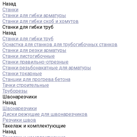
Назад
Станки
Станки для гибки арматуры
Станки для гибки скоб и хомутов
Станки для гибки труб
Назад
Станки для гибки труб
Оснастка для станков для трубогибочных станков
Станки для резки арматуры
Станки листогибочные
Станки правильно-отрезные
Станки резьбонакатные для арматуры
Станки токарные
Станции для прогрева бетона
Тачки строительные
Труборезы
Швонарезчики
Назад
Швонарезчики
Диски режущие для швонарезчиков
Резчики швов
Такелаж и комплектующие
Назад