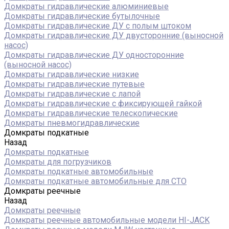
Домкраты гидравлические алюминиевые
Домкраты гидравлические бутылочные
Домкраты гидравлические ДУ c полым штоком
Домкраты гидравлические ДУ двусторонние (выносной
насос)
Домкраты гидравлические ДУ односторонние
(выносной насос)
Домкраты гидравлические низкие
Домкраты гидравлические путевые
Домкраты гидравлические с лапой
Домкраты гидравлические с фиксирующей гайкой
Домкраты гидравлические телескопические
Домкраты пневмогидравлические
Домкраты подкатные
Назад
Домкраты подкатные
Домкраты для погрузчиков
Домкраты подкатные автомобильные
Домкраты подкатные автомобильные для СТО
Домкраты реечные
Назад
Домкраты реечные
Домкраты реечные автомобильные модели HI-JACK