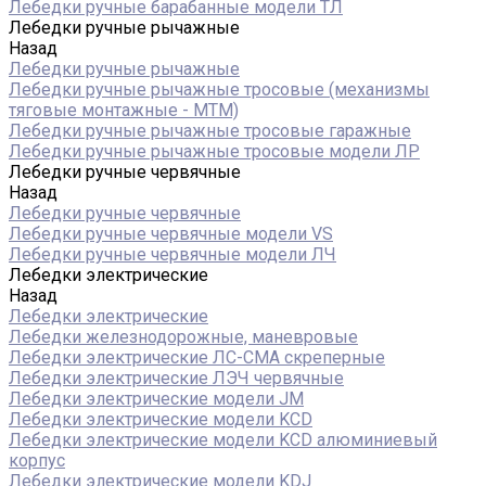
Лебедки ручные барабанные модели ТЛ
Лебедки ручные рычажные
Назад
Лебедки ручные рычажные
Лебедки ручные рычажные тросовые (механизмы
тяговые монтажные - МТМ)
Лебедки ручные рычажные тросовые гаражные
Лебедки ручные рычажные тросовые модели ЛР
Лебедки ручные червячные
Назад
Лебедки ручные червячные
Лебедки ручные червячные модели VS
Лебедки ручные червячные модели ЛЧ
Лебедки электрические
Назад
Лебедки электрические
Лебедки железнодорожные, маневровые
Лебедки электрические ЛС-СМА скреперные
Лебедки электрические ЛЭЧ червячные
Лебедки электрические модели JM
Лебедки электрические модели KCD
Лебедки электрические модели KCD алюминиевый
корпус
Лебедки электрические модели KDJ