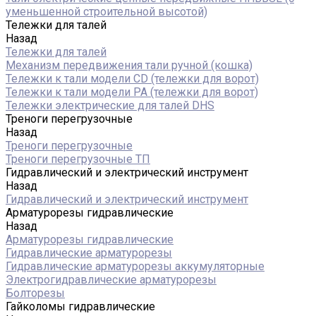
уменьшенной строительной высотой)
Тележки для талей
Назад
Тележки для талей
Механизм передвижения тали ручной (кошка)
Тележки к тали модели CD (тележки для ворот)
Тележки к тали модели РА (тележки для ворот)
Тележки электрические для талей DHS
Треноги перегрузочные
Назад
Треноги перегрузочные
Треноги перегрузочные ТП
Гидравлический и электрический инструмент
Назад
Гидравлический и электрический инструмент
Арматурорезы гидравлические
Назад
Арматурорезы гидравлические
Гидравлические арматурорезы
Гидравлические арматурорезы аккумуляторные
Электрогидравлические арматурорезы
Болторезы
Гайколомы гидравлические