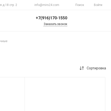
я д.18 стр. 2
info@mirs24.com
Поиск
Войти
+7(916)170-1550
Заказать звонок
+7(916)170-1550
г. Москва, ул.
очные
Верхоянская д.18 стр.
2
Пн-Пт 10:00-20:00
Воскресенье
Выходной
info@mirs24.com
Сортировка