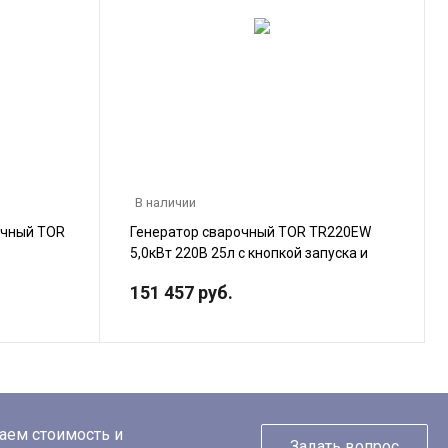
В наличии
очный TOR
Генератор сварочный TOR TR220EW
5,0кВт 220В 25л с кнопкой запуска и
колесами
151 457 руб.
таем стоимость и
Задать вопрос