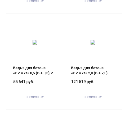
В КОРЗИНУ
В КОРЗИНУ
Бадья для бетона
Бадья для бетона
«Рюмка» 0,5 (БН-0,5), с
«Рюмка» 2,0 (БН-2,0)
лотком 600х1250 мм
Pro, с лотком 600х1500
55 641 руб.
121 519 руб.
усиленная
мм
В КОРЗИНУ
В КОРЗИНУ