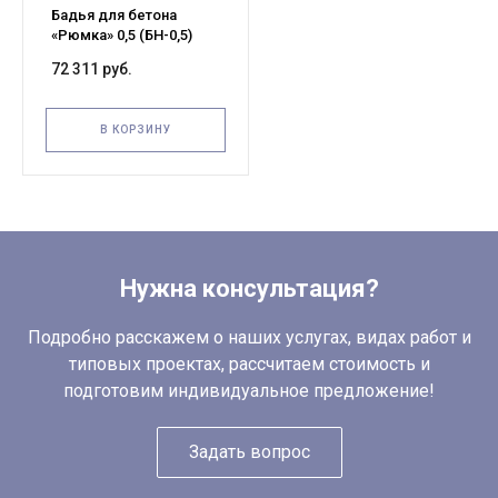
Бадья для бетона
«Рюмка» 0,5 (БН-0,5)
Pro, с лотком 600х1250
72 311 руб.
мм
В КОРЗИНУ
Нужна консультация?
Подробно расскажем о наших услугах, видах работ и
типовых проектах, рассчитаем стоимость и
подготовим индивидуальное предложение!
Задать вопрос