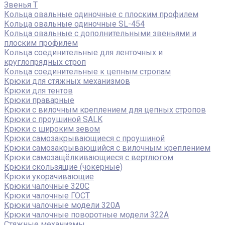
Звенья Т
Кольца овальные одиночные c плоским профилем
Кольца овальные одиночные SL-454
Кольца овальные с дополнительными звеньями и
плоским профилем
Кольца соединительные для ленточных и
круглопрядных строп
Кольца соединительные к цепным стропам
Крюки для стяжных механизмов
Крюки для тентов
Крюки праварные
Крюки с вилочным креплением для цепных стропов
Крюки с проушиной SALK
Крюки с широким зевом
Крюки самозакрывающиеся с проушиной
Крюки самозакрывающийся с вилочным креплением
Крюки самозащёлкивающиеся с вертлюгом
Крюки скользящие (чокерные)
Крюки укорачивающие
Крюки чалочные 320C
Крюки чалочные ГОСТ
Крюки чалочные модели 320А
Крюки чалочные поворотные модели 322А
Стяжные механизмы