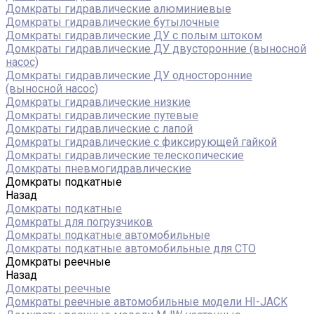
Домкраты гидравлические алюминиевые
Домкраты гидравлические бутылочные
Домкраты гидравлические ДУ c полым штоком
Домкраты гидравлические ДУ двусторонние (выносной
насос)
Домкраты гидравлические ДУ односторонние
(выносной насос)
Домкраты гидравлические низкие
Домкраты гидравлические путевые
Домкраты гидравлические с лапой
Домкраты гидравлические с фиксирующей гайкой
Домкраты гидравлические телескопические
Домкраты пневмогидравлические
Домкраты подкатные
Назад
Домкраты подкатные
Домкраты для погрузчиков
Домкраты подкатные автомобильные
Домкраты подкатные автомобильные для СТО
Домкраты реечные
Назад
Домкраты реечные
Домкраты реечные автомобильные модели HI-JACK