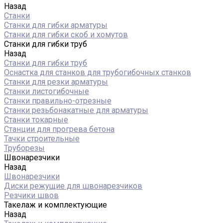
Назад
Станки
Станки для гибки арматуры
Станки для гибки скоб и хомутов
Станки для гибки труб
Назад
Станки для гибки труб
Оснастка для станков для трубогибочных станков
Станки для резки арматуры
Станки листогибочные
Станки правильно-отрезные
Станки резьбонакатные для арматуры
Станки токарные
Станции для прогрева бетона
Тачки строительные
Труборезы
Швонарезчики
Назад
Швонарезчики
Диски режущие для швонарезчиков
Резчики швов
Такелаж и комплектующие
Назад