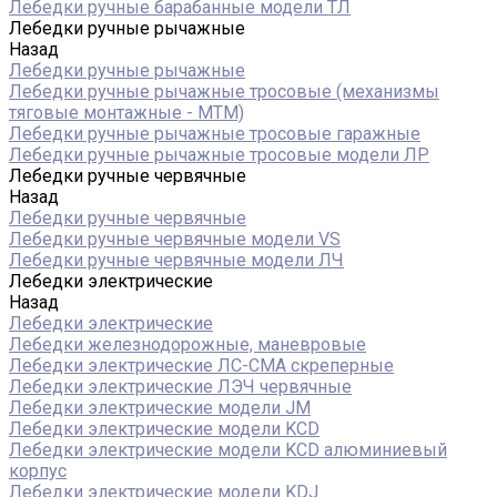
Лебедки ручные барабанные модели ТЛ
Лебедки ручные рычажные
Назад
Лебедки ручные рычажные
Лебедки ручные рычажные тросовые (механизмы
тяговые монтажные - МТМ)
Лебедки ручные рычажные тросовые гаражные
Лебедки ручные рычажные тросовые модели ЛР
Лебедки ручные червячные
Назад
Лебедки ручные червячные
Лебедки ручные червячные модели VS
Лебедки ручные червячные модели ЛЧ
Лебедки электрические
Назад
Лебедки электрические
Лебедки железнодорожные, маневровые
Лебедки электрические ЛС-СМА скреперные
Лебедки электрические ЛЭЧ червячные
Лебедки электрические модели JM
Лебедки электрические модели KCD
Лебедки электрические модели KCD алюминиевый
корпус
Лебедки электрические модели KDJ