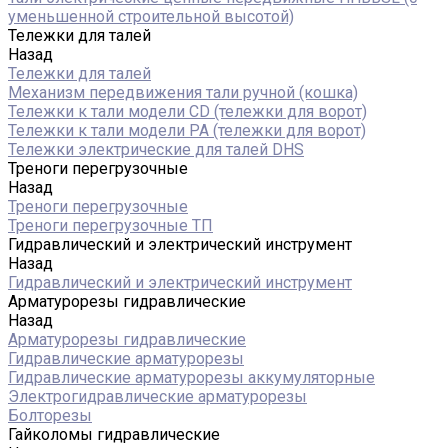
уменьшенной строительной высотой)
Тележки для талей
Назад
Тележки для талей
Механизм передвижения тали ручной (кошка)
Тележки к тали модели CD (тележки для ворот)
Тележки к тали модели РА (тележки для ворот)
Тележки электрические для талей DHS
Треноги перегрузочные
Назад
Треноги перегрузочные
Треноги перегрузочные ТП
Гидравлический и электрический инструмент
Назад
Гидравлический и электрический инструмент
Арматурорезы гидравлические
Назад
Арматурорезы гидравлические
Гидравлические арматурорезы
Гидравлические арматурорезы аккумуляторные
Электрогидравлические арматурорезы
Болторезы
Гайколомы гидравлические