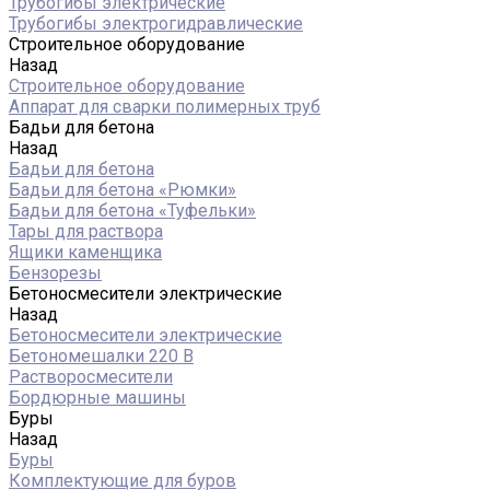
Трубогибы электрические
Трубогибы электрогидравлические
Строительное оборудование
Назад
Строительное оборудование
Аппарат для сварки полимерных труб
Бадьи для бетона
Назад
Бадьи для бетона
Бадьи для бетона «Рюмки»
Бадьи для бетона «Туфельки»
Тары для раствора
Ящики каменщика
Бензорезы
Бетоносмесители электрические
Назад
Бетоносмесители электрические
Бетономешалки 220 В
Растворосмесители
Бордюрные машины
Буры
Назад
Буры
Комплектующие для буров