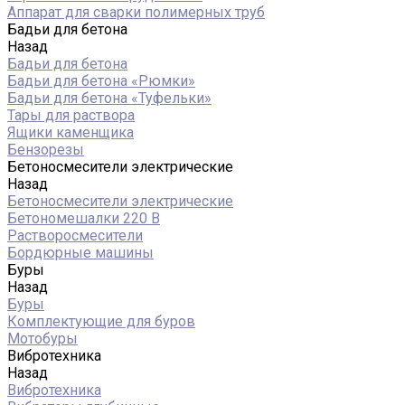
Аппарат для сварки полимерных труб
Бадьи для бетона
Назад
Бадьи для бетона
Бадьи для бетона «Рюмки»
Бадьи для бетона «Туфельки»
Тары для раствора
Ящики каменщика
Бензорезы
Бетоносмесители электрические
Назад
Бетоносмесители электрические
Бетономешалки 220 В
Растворосмесители
Бордюрные машины
Буры
Назад
Буры
Комплектующие для буров
Мотобуры
Вибротехника
Назад
Вибротехника