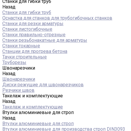
Станки для гибки труб
Назад
Станки для гибки труб
Оснастка для станков для трубогибочных станков
Станки для резки арматуры
Станки листогибочные
Станки правильно-отрезные
Станки резьбонакатные для арматуры
Станки токарные
Станции для прогрева бетона
Тачки строительные
Труборезы
Швонарезчики
Назад
Швонарезчики
Диски режущие для швонарезчиков
Резчики швов
Такелаж и комплектующие
Назад
Такелаж и комплектующие
Втулки алюминиевые для строп
Назад
Втулки алюминиевые для строп
Втулки алюминиевые для производства строп DIN3093