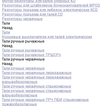
Мотор-редукторы для балок опорных KD
Редукторы для штабелеров-бочкокантователей WPDS
Редукторы подъема для лебедок электрических KCD
Редукторы подъема для талей CD
Редукторы червячные
Тали
Назад
Тали
Концевые выключатели для талей электрических
Тали ручные рычажные
Назад
Тали ручные рычажные
Тали ручные рычажные ТРШСРп
Тали ручные червячные
Назад
Тали ручные червячные
Тали ручные червячные передвижные
Тали ручные червячные передвижные
взрывобезопасные
Тали ручные червячные стационарные
Тали ручные червячные стационарные
взрывобезопасные
Тали ручные червячные ТРЧ ПБИ стационарные
пожаробезопасные