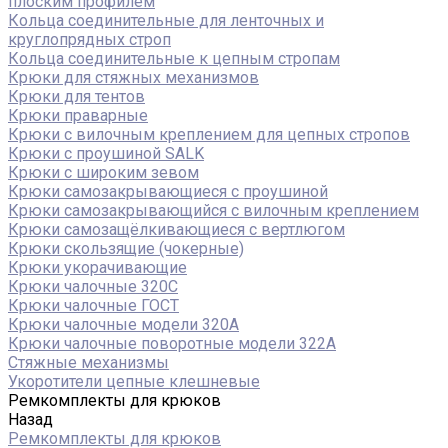
плоским профилем
Кольца соединительные для ленточных и
круглопрядных строп
Кольца соединительные к цепным стропам
Крюки для стяжных механизмов
Крюки для тентов
Крюки праварные
Крюки с вилочным креплением для цепных стропов
Крюки с проушиной SALK
Крюки с широким зевом
Крюки самозакрывающиеся с проушиной
Крюки самозакрывающийся с вилочным креплением
Крюки самозащёлкивающиеся с вертлюгом
Крюки скользящие (чокерные)
Крюки укорачивающие
Крюки чалочные 320C
Крюки чалочные ГОСТ
Крюки чалочные модели 320А
Крюки чалочные поворотные модели 322А
Стяжные механизмы
Укоротители цепные клешневые
Ремкомплекты для крюков
Назад
Ремкомплекты для крюков