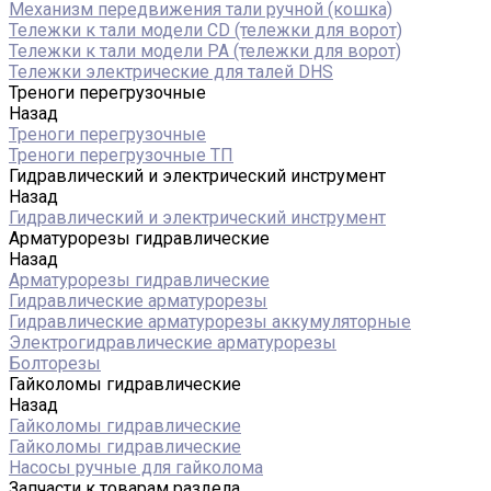
Механизм передвижения тали ручной (кошка)
Тележки к тали модели CD (тележки для ворот)
Тележки к тали модели РА (тележки для ворот)
Тележки электрические для талей DHS
Треноги перегрузочные
Назад
Треноги перегрузочные
Треноги перегрузочные ТП
Гидравлический и электрический инструмент
Назад
Гидравлический и электрический инструмент
Арматурорезы гидравлические
Назад
Арматурорезы гидравлические
Гидравлические арматурорезы
Гидравлические арматурорезы аккумуляторные
Электрогидравлические арматурорезы
Болторезы
Гайколомы гидравлические
Назад
Гайколомы гидравлические
Гайколомы гидравлические
Насосы ручные для гайколома
Запчасти к товарам раздела