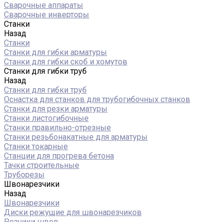
Сварочные аппараты
Сварочные инверторы
Станки
Назад
Станки
Станки для гибки арматуры
Станки для гибки скоб и хомутов
Станки для гибки труб
Назад
Станки для гибки труб
Оснастка для станков для трубогибочных станков
Станки для резки арматуры
Станки листогибочные
Станки правильно-отрезные
Станки резьбонакатные для арматуры
Станки токарные
Станции для прогрева бетона
Тачки строительные
Труборезы
Швонарезчики
Назад
Швонарезчики
Диски режущие для швонарезчиков
Резчики швов