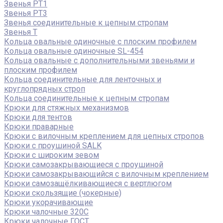
Звенья РТ1
Звенья РТ3
Звенья соединительные к цепным стропам
Звенья Т
Кольца овальные одиночные c плоским профилем
Кольца овальные одиночные SL-454
Кольца овальные с дополнительными звеньями и
плоским профилем
Кольца соединительные для ленточных и
круглопрядных строп
Кольца соединительные к цепным стропам
Крюки для стяжных механизмов
Крюки для тентов
Крюки праварные
Крюки с вилочным креплением для цепных стропов
Крюки с проушиной SALK
Крюки с широким зевом
Крюки самозакрывающиеся с проушиной
Крюки самозакрывающийся с вилочным креплением
Крюки самозащёлкивающиеся с вертлюгом
Крюки скользящие (чокерные)
Крюки укорачивающие
Крюки чалочные 320C
Крюки чалочные ГОСТ