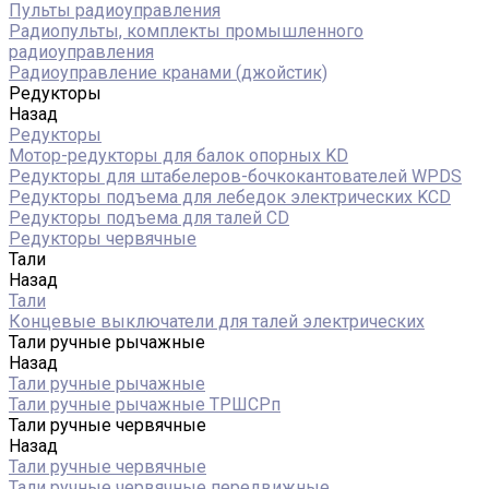
Пульты радиоуправления
Радиопульты, комплекты промышленного
радиоуправления
Радиоуправление кранами (джойстик)
Редукторы
Назад
Редукторы
Мотор-редукторы для балок опорных KD
Редукторы для штабелеров-бочкокантователей WPDS
Редукторы подъема для лебедок электрических KCD
Редукторы подъема для талей CD
Редукторы червячные
Тали
Назад
Тали
Концевые выключатели для талей электрических
Тали ручные рычажные
Назад
Тали ручные рычажные
Тали ручные рычажные ТРШСРп
Тали ручные червячные
Назад
Тали ручные червячные
Тали ручные червячные передвижные