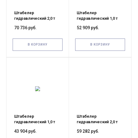
Штабелер
Штабелер
гидравлический 2,0 т
гидравлический 1,0 т
1,6 м TOR PWMS2016
1,6 м TOR PWMS1016
70 736 руб.
52 909 руб.
В КОРЗИНУ
В КОРЗИНУ
Штабелер
Штабелер
гидравлический 1,0 т
гидравлический 2,0 т
1,6 м TOR GUS1016 (для
1,6 м TOR GUS2016 (для
43 904 руб.
59 282 руб.
FIN, US паллетов)
FIN, US паллетов)