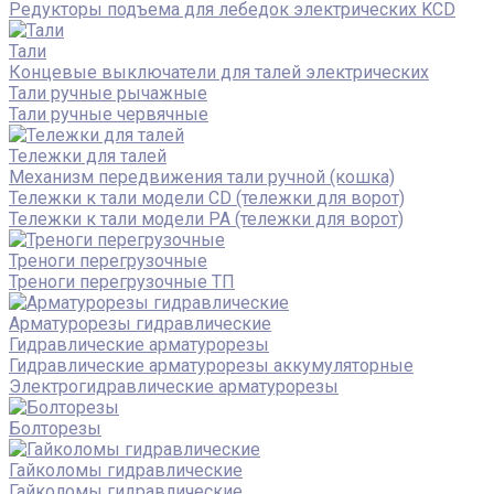
Редукторы подъема для лебедок электрических KCD
Тали
Концевые выключатели для талей электрических
Тали ручные рычажные
Тали ручные червячные
Тележки для талей
Механизм передвижения тали ручной (кошка)
Тележки к тали модели CD (тележки для ворот)
Тележки к тали модели РА (тележки для ворот)
Треноги перегрузочные
Треноги перегрузочные ТП
Арматурорезы гидравлические
Гидравлические арматурорезы
Гидравлические арматурорезы аккумуляторные
Электрогидравлические арматурорезы
Болторезы
Гайколомы гидравлические
Гайколомы гидравлические