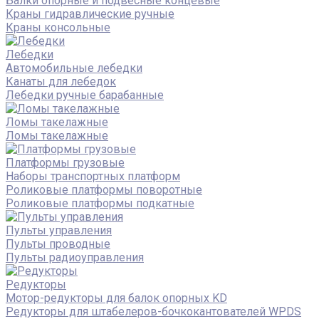
Балки опорные и подвесные концевые
Краны гидравлические ручные
Краны консольные
Лебедки
Автомобильные лебедки
Канаты для лебедок
Лебедки ручные барабанные
Ломы такелажные
Ломы такелажные
Платформы грузовые
Наборы транспортных платформ
Роликовые платформы поворотные
Роликовые платформы подкатные
Пульты управления
Пульты проводные
Пульты радиоуправления
Редукторы
Мотор-редукторы для балок опорных KD
Редукторы для штабелеров-бочкокантователей WPDS