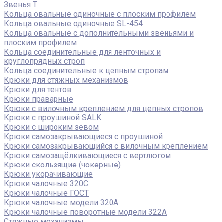
Звенья Т
Кольца овальные одиночные c плоским профилем
Кольца овальные одиночные SL-454
Кольца овальные с дополнительными звеньями и
плоским профилем
Кольца соединительные для ленточных и
круглопрядных строп
Кольца соединительные к цепным стропам
Крюки для стяжных механизмов
Крюки для тентов
Крюки праварные
Крюки с вилочным креплением для цепных стропов
Крюки с проушиной SALK
Крюки с широким зевом
Крюки самозакрывающиеся с проушиной
Крюки самозакрывающийся с вилочным креплением
Крюки самозащёлкивающиеся с вертлюгом
Крюки скользящие (чокерные)
Крюки укорачивающие
Крюки чалочные 320C
Крюки чалочные ГОСТ
Крюки чалочные модели 320А
Крюки чалочные поворотные модели 322А
Стяжные механизмы