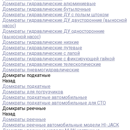
Домкраты гидравлические алюминиевые
Домкраты гидравлические бутылочные
Домкраты гидравлические ДУ c полым штоком
Домкраты гидравлические ДУ двусторонние (выносной
насос)
Домкраты гидравлические ДУ односторонние
(выносной насос)
Домкраты гидравлические низкие
Домкраты гидравлические путевые
Домкраты гидравлические с лапой
Домкраты гидравлические с фиксирующей гайкой
Домкраты гидравлические телескопические
Домкраты пневмогидравлические
Домкраты подкатные
Назад
Домкраты подкатные
Домкраты для погрузчиков
Домкраты подкатные автомобильные
Домкраты подкатные автомобильные для СТО
Домкраты реечные
Назад
Домкраты реечные
Домкраты реечные автомобильные модели HI-JACK