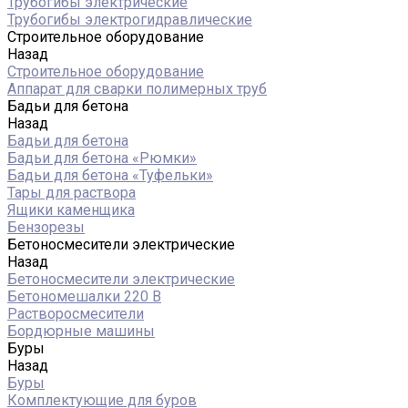
Трубогибы электрические
Трубогибы электрогидравлические
Строительное оборудование
Назад
Строительное оборудование
Аппарат для сварки полимерных труб
Бадьи для бетона
Назад
Бадьи для бетона
Бадьи для бетона «Рюмки»
Бадьи для бетона «Туфельки»
Тары для раствора
Ящики каменщика
Бензорезы
Бетоносмесители электрические
Назад
Бетоносмесители электрические
Бетономешалки 220 В
Растворосмесители
Бордюрные машины
Буры
Назад
Буры
Комплектующие для буров