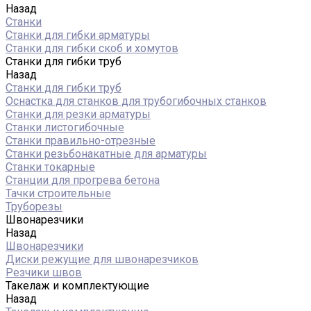
Назад
Станки
Станки для гибки арматуры
Станки для гибки скоб и хомутов
Станки для гибки труб
Назад
Станки для гибки труб
Оснастка для станков для трубогибочных станков
Станки для резки арматуры
Станки листогибочные
Станки правильно-отрезные
Станки резьбонакатные для арматуры
Станки токарные
Станции для прогрева бетона
Тачки строительные
Труборезы
Швонарезчики
Назад
Швонарезчики
Диски режущие для швонарезчиков
Резчики швов
Такелаж и комплектующие
Назад