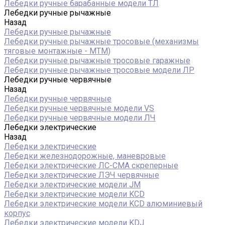
Лебедки ручные барабанные модели ТЛ
Лебедки ручные рычажные
Назад
Лебедки ручные рычажные
Лебедки ручные рычажные тросовые (механизмы
тяговые монтажные - МТМ)
Лебедки ручные рычажные тросовые гаражные
Лебедки ручные рычажные тросовые модели ЛР
Лебедки ручные червячные
Назад
Лебедки ручные червячные
Лебедки ручные червячные модели VS
Лебедки ручные червячные модели ЛЧ
Лебедки электрические
Назад
Лебедки электрические
Лебедки железнодорожные, маневровые
Лебедки электрические ЛС-СМА скреперные
Лебедки электрические ЛЭЧ червячные
Лебедки электрические модели JM
Лебедки электрические модели KCD
Лебедки электрические модели KCD алюминиевый
корпус
Лебедки электрические модели KDJ