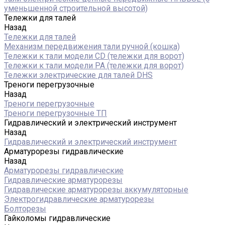
уменьшенной строительной высотой)
Тележки для талей
Назад
Тележки для талей
Механизм передвижения тали ручной (кошка)
Тележки к тали модели CD (тележки для ворот)
Тележки к тали модели РА (тележки для ворот)
Тележки электрические для талей DHS
Треноги перегрузочные
Назад
Треноги перегрузочные
Треноги перегрузочные ТП
Гидравлический и электрический инструмент
Назад
Гидравлический и электрический инструмент
Арматурорезы гидравлические
Назад
Арматурорезы гидравлические
Гидравлические арматурорезы
Гидравлические арматурорезы аккумуляторные
Электрогидравлические арматурорезы
Болторезы
Гайколомы гидравлические