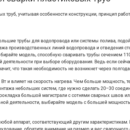
ых труб, учитывая особенности конструкции, принцип рабо
большие трубы для водопровода или системы полива, подой
ажа производственных линий водопровода и отведения сто
бирайте модель, способную сваривать трубы сечением 110,
й деятельности при выборе оборудования. Ведь если сейча
ачит, что такая необходимость не возникнет через полгода
 Вт и влияет на скорость нагрева. Чем больше мощность, 
онтажа небольших систем, где нужно сделать 20–30 соеди
прокладка большой магистрали с сотнями сварных швов и
ьной деятельности, выбирайте модель с большей мощность
любой аппарат, соответствующий другим характеристикам.
удование, обратите внимание на размер и вес сварочного 