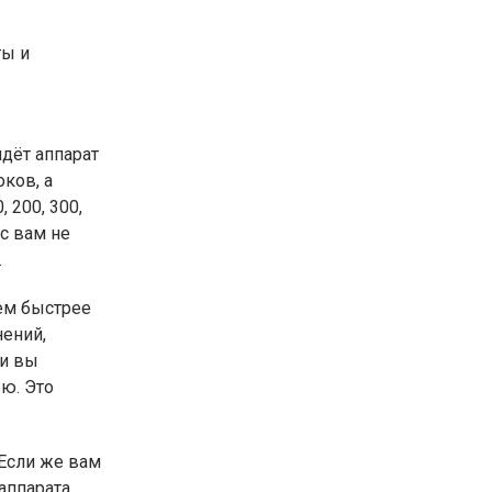
ты и
дёт аппарат
ков, а
 200, 300,
с вам не
.
тем быстрее
нений,
ли вы
ю. Это
 Если же вам
аппарата.