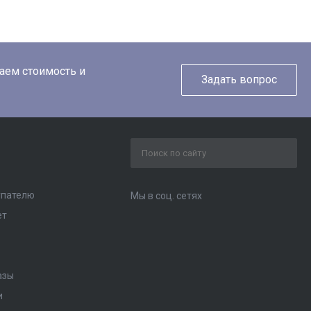
таем стоимость и
Задать вопрос
упателю
Мы в соц. сетях
ет
азы
и