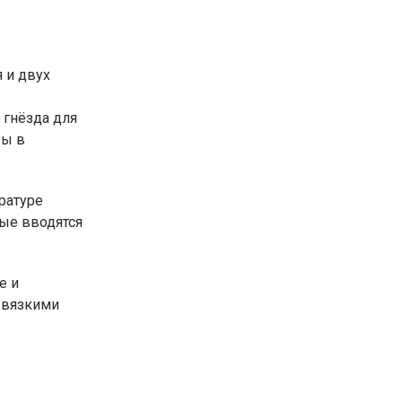
 и двух
 гнёзда для
бы в
ратуре
ные вводятся
е и
с вязкими