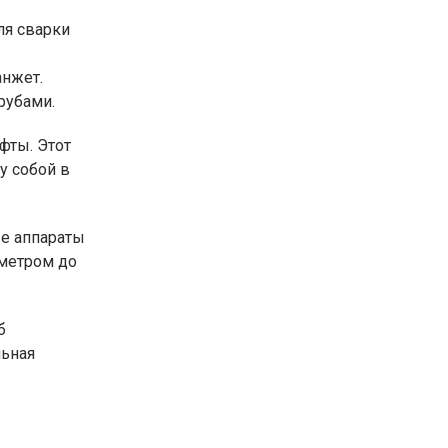
ля сварки
анжет.
рубами.
фты. Этот
у собой в
ые аппараты
аметром до
б
льная