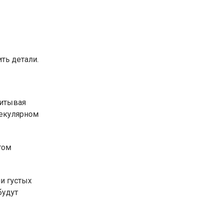
ть детали.
читывая
лекулярном
том
и густых
будут