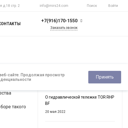
я д.18 стр. 2
info@mirs24.com
Поиск
Войти
+7(916)170-1550
КОНТАКТЫ
Заказать звонок
+7(916)170-1550
г. Москва, ул.
Верхоянская д.18 стр.
2
Пн-Пт 10:00-20:00
Воскресенье
Выходной
info@mirs24.com
 веб-сайте. Продолжая просмотр
Принять
фиденциальности
Самые читаемые
ества
О гидравлической тележке TOR RHP
BF
ыборе такого
20 мая 2022