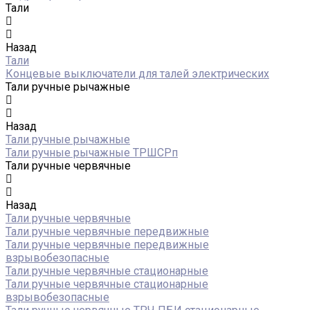
Тали
Назад
Тали
Концевые выключатели для талей электрических
Тали ручные рычажные
Назад
Тали ручные рычажные
Тали ручные рычажные ТРШСРп
Тали ручные червячные
Назад
Тали ручные червячные
Тали ручные червячные передвижные
Тали ручные червячные передвижные
взрывобезопасные
Тали ручные червячные стационарные
Тали ручные червячные стационарные
взрывобезопасные