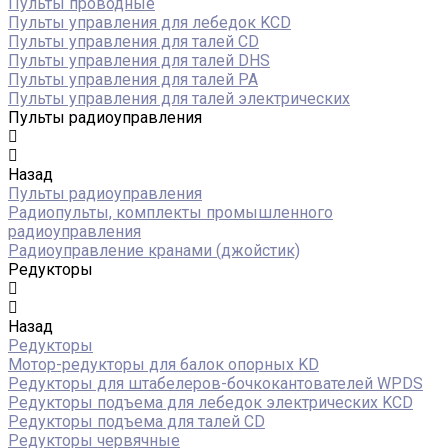
Пульты проводные
Пульты управления для лебедок KCD
Пульты управления для талей CD
Пульты управления для талей DHS
Пульты управления для талей РА
Пульты управления для талей электрических
Пульты радиоуправления
Назад
Пульты радиоуправления
Радиопульты, комплекты промышленного
радиоуправления
Радиоуправление кранами (джойстик)
Редукторы
Назад
Редукторы
Мотор-редукторы для балок опорных KD
Редукторы для штабелеров-бочкокантователей WPDS
Редукторы подъема для лебедок электрических KCD
Редукторы подъема для талей CD
Редукторы червячные