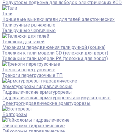
Редукторы подъема для лебедок электрических KCD
Тали
Концевые выключатели для талей электрических
Тали ручные рычажные
Тали ручные червячные
Тележки для талей
Механизм передвижения тали ручной (кошка)
Тележки к тали модели CD (тележки для ворот)
Тележки к тали модели РА (тележки для ворот)
Треноги перегрузочные
Треноги перегрузочные ТП
Арматурорезы гидравлические
Гидравлические арматурорезы
Гидравлические арматурорезы аккумуляторные
Электрогидравлические арматурорезы
Болторезы
Гайколомы гидравлические
Гайколомы гидравлические