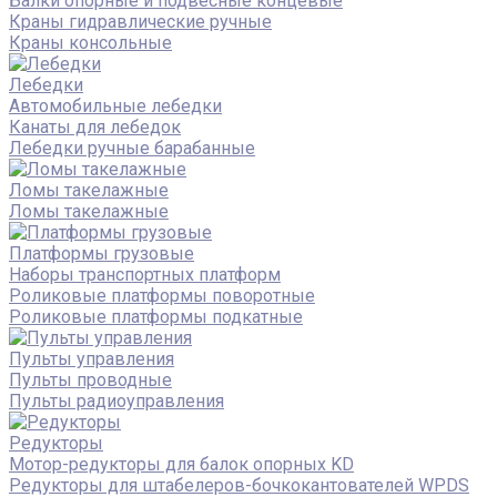
Балки опорные и подвесные концевые
Краны гидравлические ручные
Краны консольные
Лебедки
Автомобильные лебедки
Канаты для лебедок
Лебедки ручные барабанные
Ломы такелажные
Ломы такелажные
Платформы грузовые
Наборы транспортных платформ
Роликовые платформы поворотные
Роликовые платформы подкатные
Пульты управления
Пульты проводные
Пульты радиоуправления
Редукторы
Мотор-редукторы для балок опорных KD
Редукторы для штабелеров-бочкокантователей WPDS