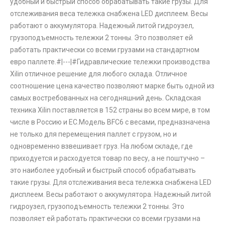
удобный и быстрый способ обрабатывать такие грузы. Для
отслеживания веса тележка снабжена LED дисплеем. Весы
работают о аккумулятора. Надежный литой гидроузел,
грузоподъемность тележки 2 тонны. Это позволяет ей
работать практически со всеми грузами на стандартном
евро паллете.#|---|#Гидравлические тележки производства
Xilin отличное решение для любого склада. Отличное
соотношение цена качество позволяют марке быть одной из
самых востребованных на сегодняшний день. Складская
техника Xilin поставляется в 152 страны во всем мире, в том
числе в Россию и ЕС.Модель BFC6 с весами, предназначена
не только для перемещения паллет с грузом, но и
одновременно взвешивает груз. На любом складе, где
приходуется и расходуется товар по весу, а не поштучно –
это наиболее удобный и быстрый способ обрабатывать
такие грузы. Для отслеживания веса тележка снабжена LED
дисплеем. Весы работают о аккумулятора. Надежный литой
гидроузел, грузоподъемность тележки 2 тонны. Это
позволяет ей работать практически со всеми грузами на