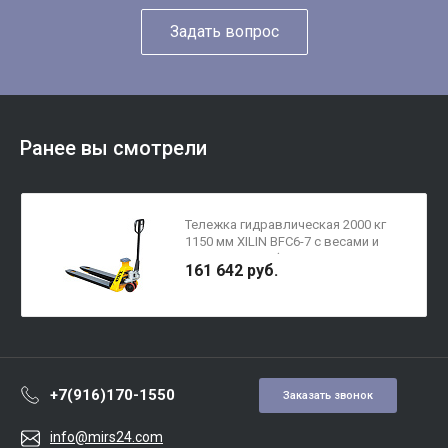
Задать вопрос
Ранее вы смотрели
Тележка гидравлическая 2000 кг
1150 мм XILIN BFC6-7 с весами и
LED-дисплеем (полиуретановые
161 642 руб.
колеса)
+7(916)170-1550
Заказать звонок
info@mirs24.com