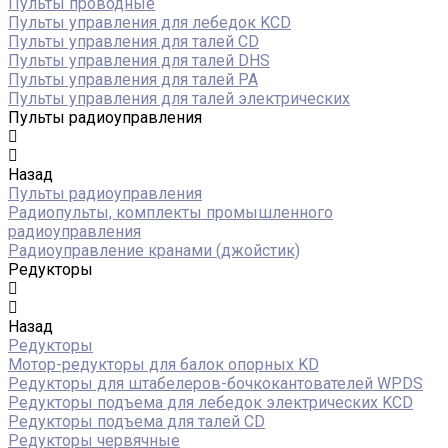
Пульты проводные
Пульты управления для лебедок KCD
Пульты управления для талей CD
Пульты управления для талей DHS
Пульты управления для талей РА
Пульты управления для талей электрических
Пульты радиоуправления
Назад
Пульты радиоуправления
Радиопульты, комплекты промышленного
радиоуправления
Радиоуправление кранами (джойстик)
Редукторы
Назад
Редукторы
Мотор-редукторы для балок опорных KD
Редукторы для штабелеров-бочкокантователей WPDS
Редукторы подъема для лебедок электрических KCD
Редукторы подъема для талей CD
Редукторы червячные